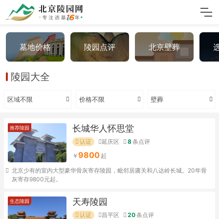
墓地价格
陵园点评
北京壁葬
陵园大全
区域不限
价格不限
壁葬
长城华人怀思堂
推荐陵园
认证
延庆区
8
条点评
9800
北京少有的室内大型豪华骨灰寄存陵园，毗邻居庸关和八达岭长城。20年骨
灰寄存9800元起。
天寿陵园
生态陵园
认证
昌平区
20
条点评