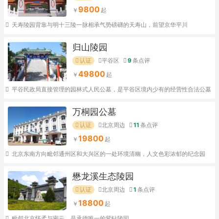
9800
天寿陵园背靠与明十三陵一脉相承气势磅礴的天寿山，前望京华平川
归山陵园
认证
平谷区
9
条点评
49800
平谷民政局直接管理的园林式人民公墓，是平谷区境内少有的经营性合法公墓
万桐园公墓
认证
北京周边
11
条点评
19800
北京东南方向毗邻通州区和大兴区的一处环境清幽，人文色彩浓郁的纪念园
懋龙溪生态陵园
认证
北京周边
1
条点评
18800
毗邻北京怀柔与密云，是承德唯一的紫钻陵园