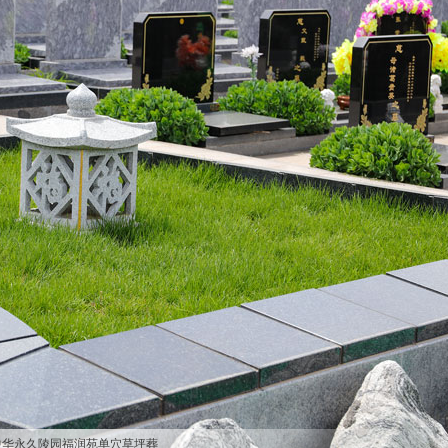
中华永久陵园福润苑单穴草坪葬