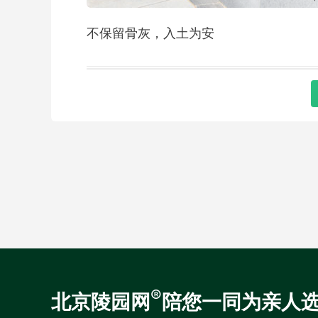
不保留骨灰，入土为安
®
北京陵园网
陪您一同为亲人