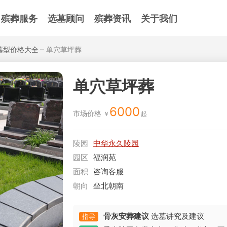
殡葬服务
选墓顾问
殡葬资讯
关于我们
墓型价格大全
单穴草坪葬
单穴草坪葬
6000
市场价格
陵园
中华永久陵园
园区
福润苑
面积
咨询客服
朝向
坐北朝南
骨灰安葬建议
选墓讲究及建议
指导