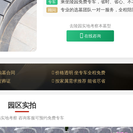
乘坐陵园免费专车，省时、省心、不
专车
专业的选墓团队一对一服务，全程陪
顾问
去陵园实地考察本墓型
在线咨询
购墓合同
价格透明 坐专车全程免费
安葬证
按家属需求推荐 能省尽省
园区实拍
实地考察 咨询客服可预约免费专车