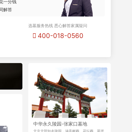
花一分钱
同解答
选墓服务热线 悉心解答家属疑问
400-018-0560
中华永久陵园-张家口墓地
北京北部知名陵园，涵盖树葬、花坛葬、草坪