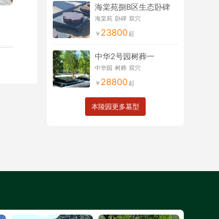
海棠苑捌B区生态卧碑
海棠苑
卧碑
双穴
23800
中华2号园树葬一
中华园
树葬
双穴
28800
本陵园更多墓型