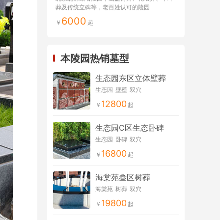
葬及传统立碑等，老百姓认可的陵园
6000
本陵园热销墓型
生态园东区立体壁葬
生态园
壁塟
双穴
12800
生态园C区生态卧碑
生态园
卧碑
双穴
16800
海棠苑叁区树葬
海棠苑
树葬
双穴
19800