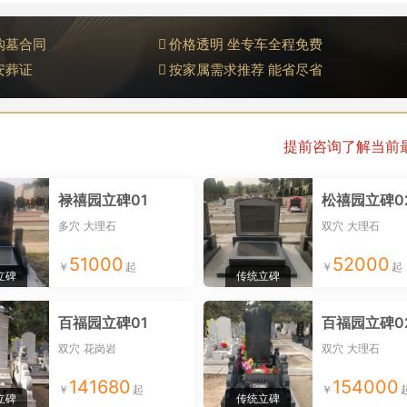
购墓合同
价格透明 坐专车全程免费
安葬证
按家属需求推荐 能省尽省
提前咨询了解当前
禄禧园立碑01
松禧园立碑0
多穴
大理石
双穴
大理石
51000
52000
立碑
传统立碑
百福园立碑01
百福园立碑0
双穴
花岗岩
双穴
大理石
141680
154000
立碑
传统立碑