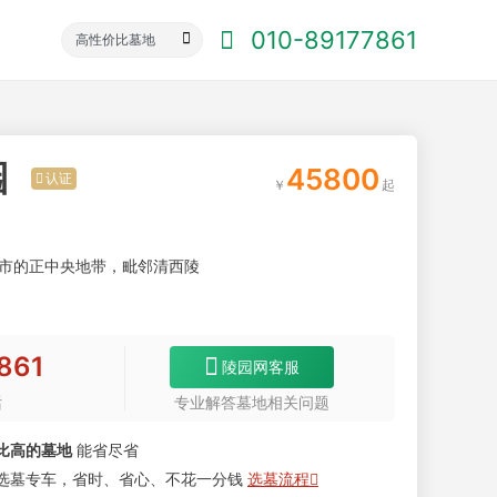
010-89177861
园
45800
认证
市的正中央地带，毗邻清西陵
861
陵园网客服
话
专业解答墓地相关问题
比高的墓地
能省尽省
选墓专车，省时、省心、不花一分钱
选墓流程