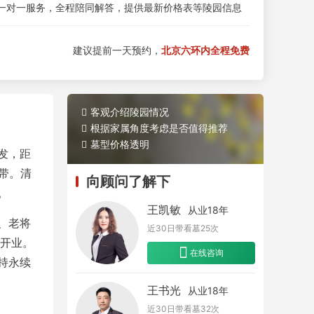
一对一服务，全程陪同解答，提供最新价格表等陵园信息
建议提前一天预约，
北京六环内全程免费
客观介绍陵园情况
根据家属角度考虑是否值得推荐
墓型价格透明
发，距
地带。清
向顾问了解下
。
王凯敏
从业18年
、老将
近30日带看墓
25
次
予开业。
在线咨询
持永续
王书光
从业18年
近30日带看墓
32
次