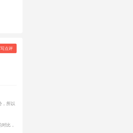
写点评
。
势，所以
的对比，