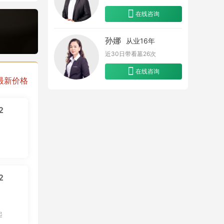
在线咨询
孙娜
从业16年
近30日带看墓
26
次
在线咨询
最新价格
2
2