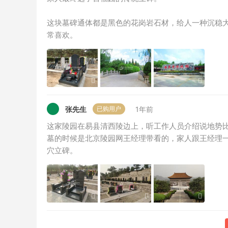
这块墓碑通体都是黑色的花岗岩石材，给人一种沉稳
常喜欢。
张先生
1年前
已购用户
这家陵园在易县清西陵边上，听工作人员介绍说地势
墓的时候是北京陵园网王经理带看的，家人跟王经理
穴立碑。