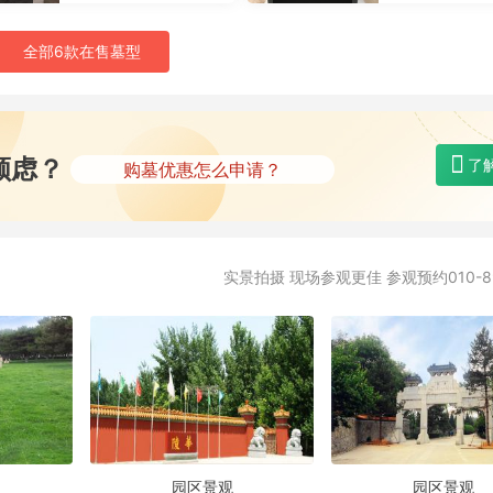
全部6款在售墓型
购墓地有什么赠品？
所有墓型都有优惠吗？
顾虑？
了
购墓优惠怎么申请？
选墓专车能到指定点接送吗？
墓碑刻字都是免费的吗？
实景拍摄 现场参观更佳 参观预约010-89
购墓地有什么赠品？
所有墓型都有优惠吗？
园区景观
园区景观