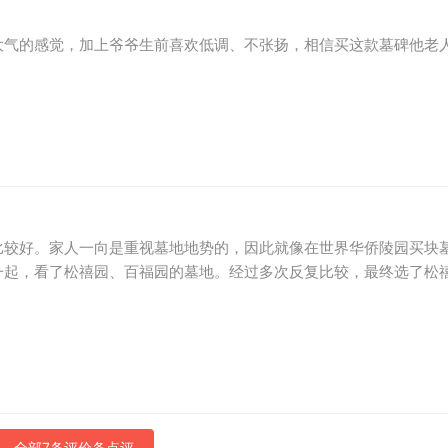
大气的感觉，加上爷爷生前喜欢低调、不张扬，相信买这款墓碑他老
比较好。家人一向是重视墓地地势的，因此就像在世界华侨陵园买块
一起，看了松禧园、百福园的墓地。经过多次反复比较，最终选了松
全部7条评价条点评