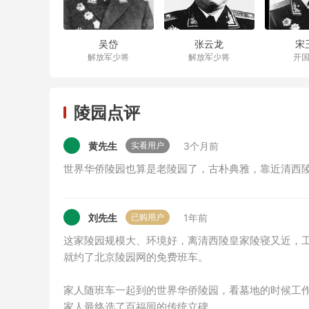
吴岱
张云龙
宋
解放军少将
解放军少将
开
陵园点评
黄先生
3个月前
实看用户
世界华侨陵园也算是老陵园了，古朴典雅，靠近清西
刘先生
1年前
已购用户
这家陵园规模大、环境好，离清西陵皇家陵寝又近，
就约了北京陵园网的免费班车。
家人随班车一起到的世界华侨陵园，看墓地的时候工
家人最终选了百福园的传统立碑。