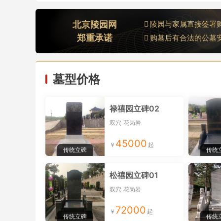
北京陵园网
陵园与家属直接签署
郑重承诺
购墓后有合法的公墓
墓型价格
禄禧园立碑02
双穴
花岗岩
45000
传统立碑
传统
松禧园立碑01
双穴
花岗岩
72000
传统立碑
传统