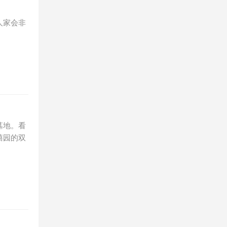
人家会非
墓地。看
禧园的双