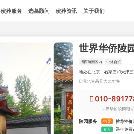
殡葬服务
选墓顾问
殡葬资讯
关于我们
世界华侨陵
清西陵园区内
中外合资
地处在北京，石家庄和天津三
河北省易县大龙华乡
010-89177
世界华侨陵园电
陵园服务
指导
推荐性价
乘坐免费
专车