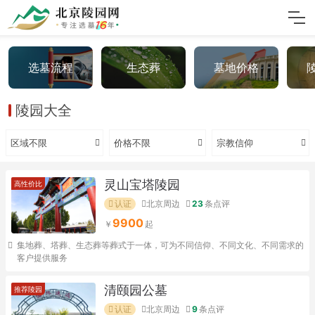
选墓流程
生态葬
墓地价格
陵园大全
区域不限
价格不限
宗教信仰
灵山宝塔陵园
高性价比
认证
北京周边
23
条点评
9900
集地葬、塔葬、生态葬等葬式于一体，可为不同信仰、不同文化、不同需求的
客户提供服务
清颐园公墓
推荐陵园
认证
北京周边
9
条点评