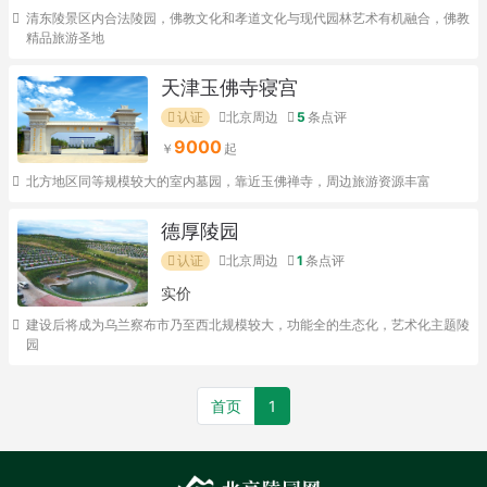
清东陵景区内合法陵园，佛教文化和孝道文化与现代园林艺术有机融合，佛教
精品旅游圣地
天津玉佛寺寝宫
认证
北京周边
5
条点评
9000
北方地区同等规模较大的室内墓园，靠近玉佛禅寺，周边旅游资源丰富
德厚陵园
认证
北京周边
1
条点评
实价
建设后将成为乌兰察布市乃至西北规模较大，功能全的生态化，艺术化主题陵
园
首页
1