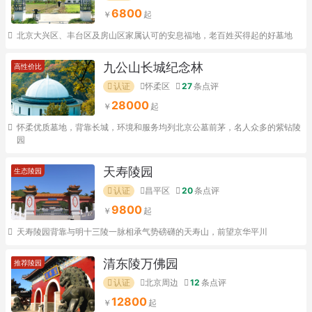
6800
北京大兴区、丰台区及房山区家属认可的安息福地，老百姓买得起的好墓地
九公山长城纪念林
高性价比
认证
怀柔区
27
条点评
28000
怀柔优质墓地，背靠长城，环境和服务均列北京公墓前茅，名人众多的紫钻陵
园
天寿陵园
生态陵园
认证
昌平区
20
条点评
9800
天寿陵园背靠与明十三陵一脉相承气势磅礴的天寿山，前望京华平川
清东陵万佛园
推荐陵园
认证
北京周边
12
条点评
12800