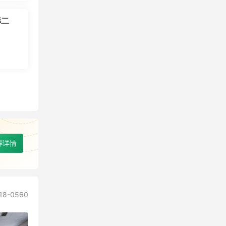
葬二
解详情
8-0560