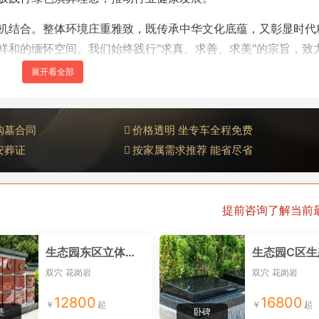
机结合。整体环境庄重雅致，既传承中华文化底蕴，又彰显时代
祥和的缅怀空间。我们始终践行"求真、求善、求美"的宗旨，致
规范发展。
购墓合同
价格透明 坐专车全程免费
安葬证
按家属需求推荐 能省尽省
提前咨询了解当前
生态园东区立体壁葬
双穴
花岗岩
双穴
花岗岩
12800
16800
塟
卧碑