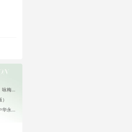
价格亲民
版）
生态树葬