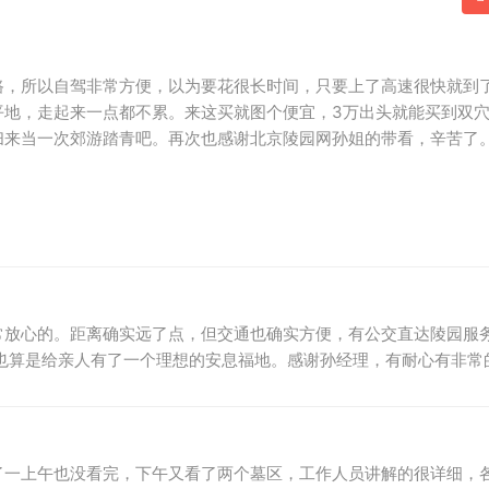
路，所以自驾非常方便，以为要花很长时间，只要上了高速很快就到
平地，走起来一点都不累。来这买就图个便宜，3万出头就能买到双
扫来当一次郊游踏青吧。再次也感谢北京陵园网孙姐的带看，辛苦了
常放心的。距离确实远了点，但交通也确实方便，有公交直达陵园服
也算是给亲人有了一个理想的安息福地。感谢孙经理，有耐心有非常
了一上午也没看完，下午又看了两个墓区，工作人员讲解的很详细，