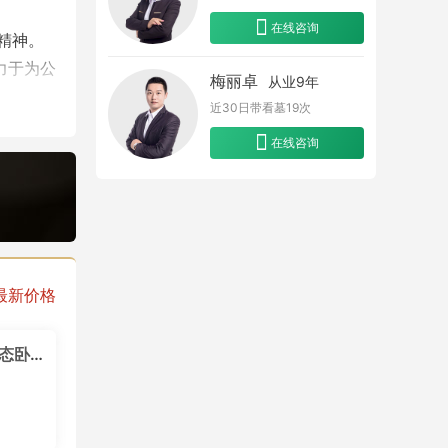
在线咨询
精神。
力于为公
梅丽卓
从业9年
近30日带看墓
19
次
在线咨询
最新价格
生态园C区生态卧碑