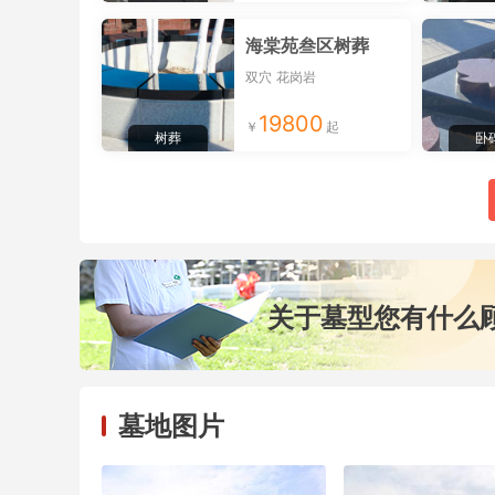
海棠苑叁区树葬
双穴
花岗岩
19800
树葬
卧
关于墓型您有什么
墓地图片