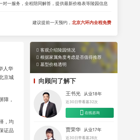
一对一服务，全程陪同解答，提供最新价格表等陵园信息
建议提前一天预约，
北京六环内全程免费
客观介绍陵园情况
根据家属角度考虑是否值得推荐
墓型价格透明
华人华
北京城
向顾问了解下
王书光
从业18年
屏障，
近30日带看墓
32
次
在线咨询
择，均
贾荣华
从业17年
保证品
近30日带看墓
28
次