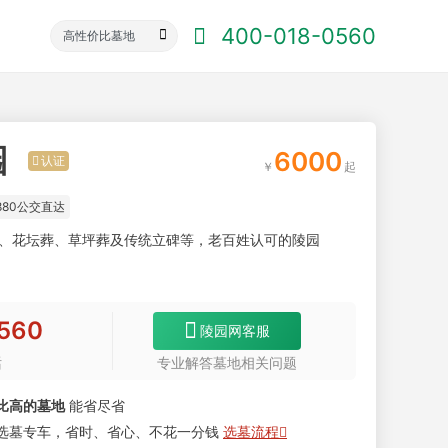
400-018-0560
园
6000
认证
880公交直达
、花坛葬、草坪葬及传统立碑等，老百姓认可的陵园
560
陵园网客服
话
专业解答墓地相关问题
比高的墓地
能省尽省
选墓专车，省时、省心、不花一分钱
选墓流程