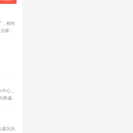
了，有时
穴立碑，
。
务中心，
的真诚。
各墓区的