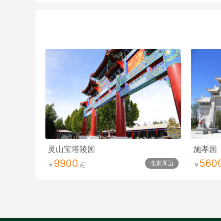
灵山宝塔陵园
施孝园
9900
560
北京周边