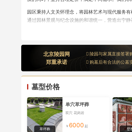
园区秉持人文关怀理念，将园林艺术与现代服务有
通过园林景观与纪念设施的和谐统一，营造出宁静
众提供专业、温暖的纪念服务，持续推动殡葬行业
中华永久陵园官方购墓电话：400-018-0560
中华永久陵园售后祭扫电话：0313-6859881
北京陵园网
陵园与家属直接签署
郑重承诺
购墓后有合法的公墓
墓型价格
单穴草坪葬
双穴
花岗岩
6000
草坪葬
壁