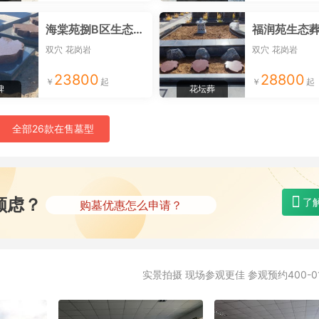
海棠苑捌B区生态卧碑
福润苑生态
双穴
花岗岩
双穴
花岗岩
23800
28800
碑
花坛葬
全部26款在售墓型
购墓地有什么赠品？
所有墓型都有优惠吗？
顾虑？
了
购墓优惠怎么申请？
选墓专车能到指定点接送吗？
墓碑刻字都是免费的吗？
实景拍摄 现场参观更佳 参观预约400-01
购墓地有什么赠品？
所有墓型都有优惠吗？