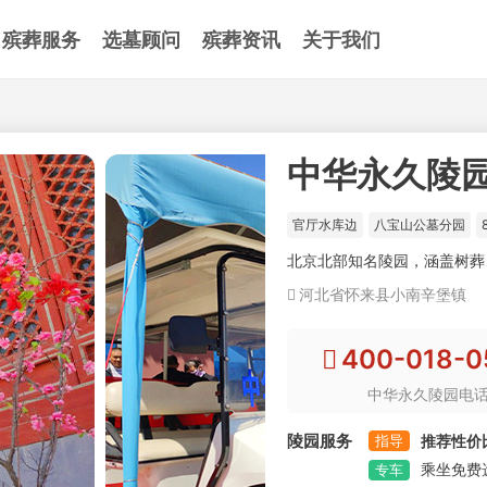
殡葬服务
选墓顾问
殡葬资讯
关于我们
中华永久陵
官厅水库边
八宝山公墓分园
北京北部知名陵园，涵盖树葬
河北省怀来县小南辛堡镇
400-018-0
中华永久陵园电
陵园服务
指导
推荐性价
乘坐免费
专车