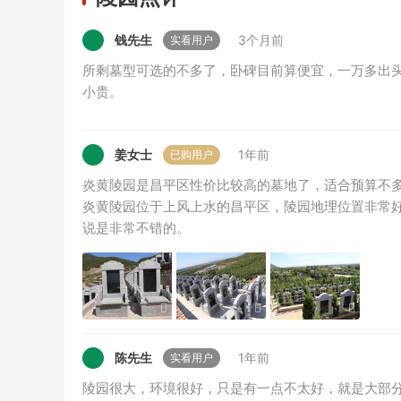
钱先生
3个月前
实看用户
所剩墓型可选的不多了，卧碑目前算便宜，一万多出
小贵。
姜女士
1年前
已购用户
炎黄陵园是昌平区性价比较高的墓地了，适合预算不多
炎黄陵园位于上风上水的昌平区，陵园地理位置非常
说是非常不错的。
陈先生
1年前
实看用户
陵园很大，环境很好，只是有一点不太好，就是大部