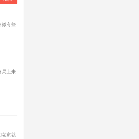
略微有些
。
格局上来
们老家就