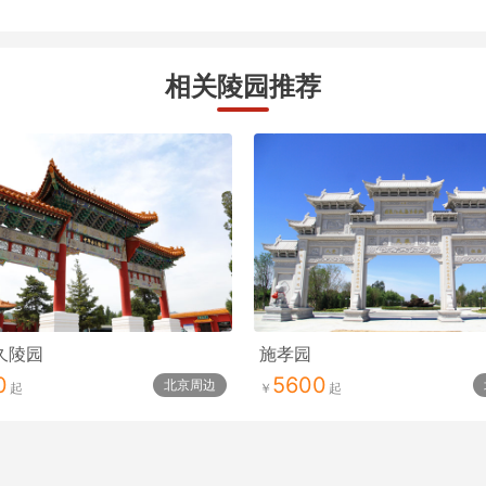
相关陵园推荐
久陵园
施孝园
0
5600
北京周边