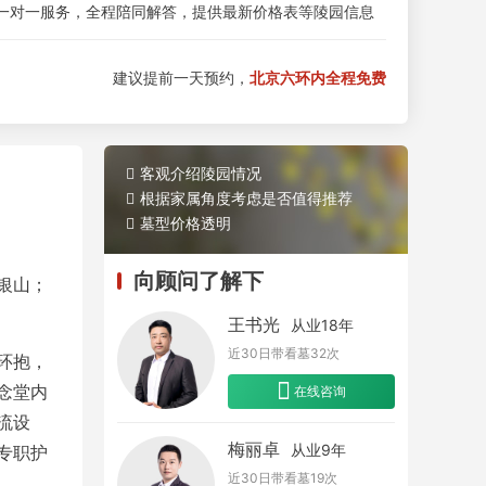
一对一服务，全程陪同解答，提供最新价格表等陵园信息
建议提前一天预约，
北京六环内全程免费
客观介绍陵园情况
根据家属角度考虑是否值得推荐
墓型价格透明
向顾问了解下
银山；
王书光
从业18年
近30日带看墓
32
次
环抱，
念堂内
在线咨询
流设
梅丽卓
从业9年
专职护
近30日带看墓
19
次