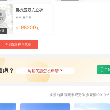
卧龙园双穴立碑
双穴
花岗岩
198200
立碑
全部5款在售墓型
购墓地有什么赠品？
所有墓型都有优惠吗？
顾虑？
了
购墓优惠怎么申请？
选墓专车能到指定点接送吗？
墓碑刻字都是免费的吗？
实景拍摄 现场参观更佳 参观预约010-61
购墓地有什么赠品？
所有墓型都有优惠吗？