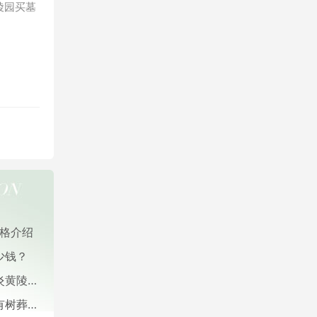
陵园买墓
价格介绍
少钱？
格简介
格多少？