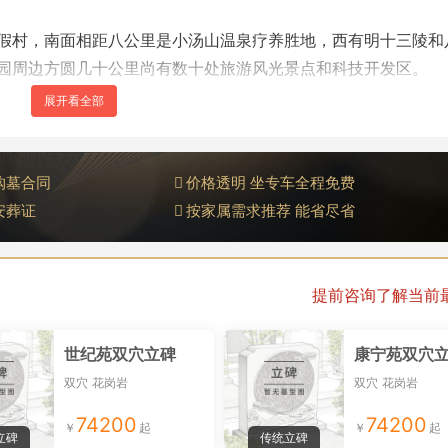
假村，南面相距八公里是小汤山温泉疗养胜地，西有明十三陵和
园周边方圆几十公里尚有数十处旅游风光景点和科技开发区。
安定门途径亚运村、立水桥、小汤山温泉，总行程不到30公里，
购墓合同
价格透明 坐专车全程免费
安葬证
按家属需求推荐 能省尽省
提前咨询了解当前
世纪苑双穴立碑
康宁苑双穴
双穴
花岗岩
双穴
花岗岩
74200
74200
立碑
传统立碑