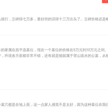
头就行，立碑得七万多，要好些的话得十三万出头了。立碑价格还是
的家属在昌平选墓位，现在一个墓位的价格在5万元到10万元之间
好，环境各方面都非常不错，还有就是陵园属于背山面水的公墓，从
分墓穴都是在地上面，这一点家人感觉不是太好，因为这种墓位在我