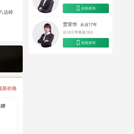
在线咨询
八达岭
贾荣华
从业17年
近30日带看墓
28
次
不足30
在线咨询
最新价格
立碑