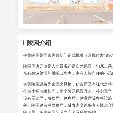
陵园介绍
炎黄陵园是国家民政部门正式批准（京民殡发199
陵园周边无论是人文景观还是自然风景，均属上乘
东有碧波荡漾的桃峪口水库；南有人皆向往的小汤
炎黄陵园建筑为秦汉之风格，仿古而又有现代之特
亭台小阁点缀其间，整个陵园风景宜人，朴实无华
设有展览厅，吊唁厅、休息厅、营业厅等多项设施
备。陵园建有中西餐厅，佛寿斋宴以备客人悼念守
陵人员，负责陵园茔宅之安全及环境保护。