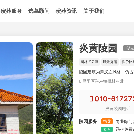
殡葬服务
选墓顾问
殡葬资讯
关于我们
炎黄陵园
认
园林式公墓
风景秀丽
性价比
陵园建筑为秦汉之风格，仿古
昌平区兴寿镇桃林村北
010-61727
炎黄陵园电话
陵园服务
指导
专业顾问
乘坐免费
专车