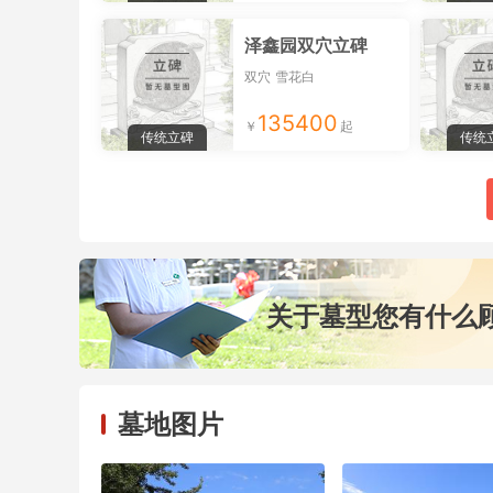
泽鑫园双穴立碑
双穴
雪花白
135400
传统立碑
传统
关于墓型您有什么
墓地图片