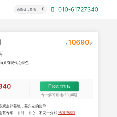
010-61727340
10690
证
高
而又有现代之特色
340
陵园网客服
专业解答墓地相关问题
客观点评墓地，墓穴选购指导
选墓专车，省时、省心、不花一分钱
选墓流程