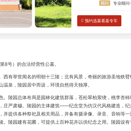
顾问
专业顾问
预约选墓看墓专车
7第8号）的合法经营性公墓。
。西有举世闻名的明朝十三陵；北有风景，奇丽的旅游圣地铁臂
山温泉，陵园居中而设，环境自然得天独厚。
色。陵园总体布局是园林化建筑群落，苍松翠柏萦绕，桃李杏柿
，庄严肃穆。陵园的主体建筑——纪念堂为仿汉代风格建造，纪
，并提供各种祭祀及相关用品，并备有摄录像、录音、音响等一
陵。陵园建有花圃，可提供上百种花卉以供纪念之用。陵园设有