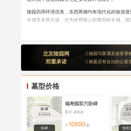
陵园四周环境优美，东西两侧均有现代化的旅游渡
长城等名胜古迹，北为铁臂银山和慕田峪长城，陵
陵园交通便利，陵园之南正对北京城的安定门，从
分钟就可到达。
北京陵园网
陵园与家属直接签署
郑重承诺
购墓后有合法的公墓
墓型价格
福寿园双穴卧碑
双穴
花岗岩
10690
卧碑
传统