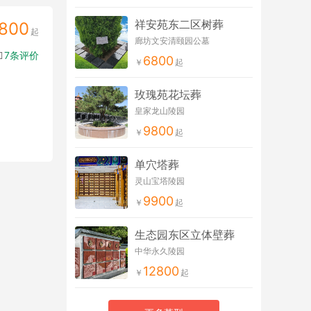
祥安苑东二区树葬
800
廊坊文安清颐园公墓
7条评价
6800
玫瑰苑花坛葬
皇家龙山陵园
9800
单穴塔葬
灵山宝塔陵园
9900
生态园东区立体壁葬
中华永久陵园
12800