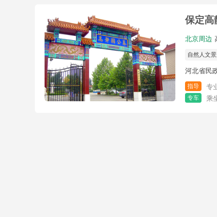
保定高
北京周边
自然人文景
河北省民
指导
专
专车
乘