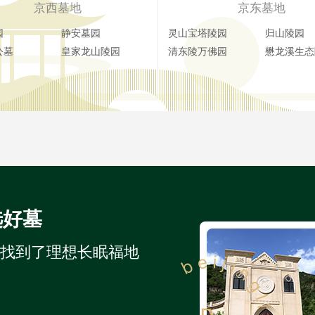
京西墓地
京东墓地
园
静安墓园
灵山宝塔陵园
归山陵园
公墓
皇家龙山陵园
清东陵万佛园
懋龙溪生态
选好墓
人找到了理想长眠福地