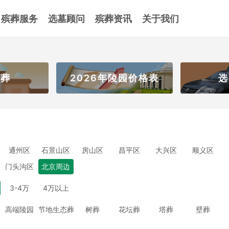
殡葬服务
选墓顾问
殡葬资讯
关于我们
壁葬
2026年陵园价格表
选
通州区
石景山区
房山区
昌平区
大兴区
顺义区
门头沟区
北京周边
3-4万
4万以上
高端陵园
节地生态葬
树葬
花坛葬
塔葬
壁葬