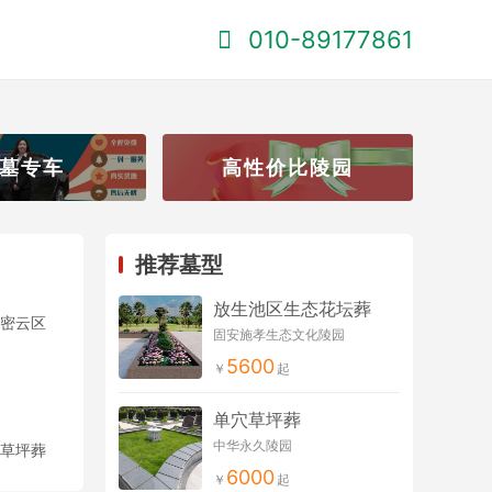
010-89177861
墓专车
高性价比陵园
推荐墓型
放生池区生态花坛葬
密云区
固安施孝生态文化陵园
5600
单穴草坪葬
中华永久陵园
草坪葬
6000