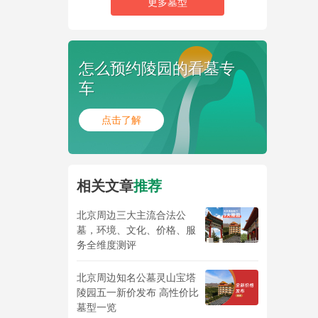
更多墓型
怎么预约陵园的看墓专
车
点击了解
相关文章
推荐
北京周边三大主流合法公
墓，环境、文化、价格、服
务全维度测评
北京周边知名公墓灵山宝塔
陵园五一新价发布 高性价比
墓型一览