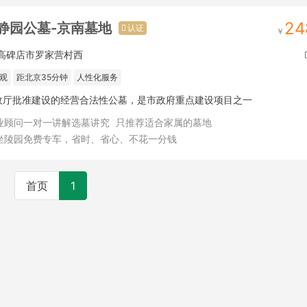
24
静园公墓-京南墓地
认证
高碑店市罗家营村西
观
距北京35分钟
人性化服务
政厅批准建设的经营合法性公墓，是市政府重点建设项目之一
业顾问一对一讲解选墓讲究
只推荐适合家属的墓地
坐陵园免费专车，省时、省心、不花一分钱
首页
1