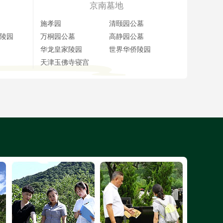
京南墓地
施孝园
清颐园公墓
陵园
万桐园公墓
高静园公墓
华龙皇家陵园
世界华侨陵园
天津玉佛寺寝宫