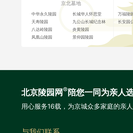
京北墓地
中华永久陵园
长城华人怀思堂
万福陵
天寿陵园
九公山长城纪念林
长安园
八达岭陵园
炎黄陵园
凤凰山陵园
景仰园陵园
®
北京陵园网
陪您一同为亲人
用心服务16载，为京城众多家庭的亲
与我们联系