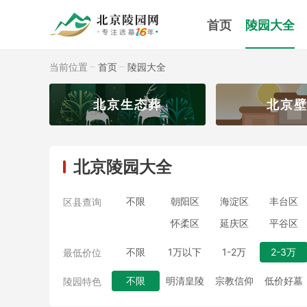
首页
陵园大全
当前位置
首页
陵园大全
园
北京生态葬
北京
北京陵园大全
不限
朝阳区
海淀区
丰台区
区县查询
怀柔区
延庆区
平谷区
不限
1万以下
1-2万
2-3万
最低价位
不限
明清皇陵
宗教信仰
低价好墓
陵园特色