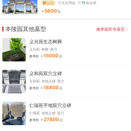
认证
北京周边
11
条点评
5600
本陵园其他墓型
施孝园所有墓型
义兴苑生态树葬
义兴苑
树葬
双穴
15000
参考价
义和苑双穴立碑
义和苑
传统立碑
双穴
18800
参考价
仁瑞苑平地双穴立碑
仁瑞苑
传统立碑
双穴
27800
参考价