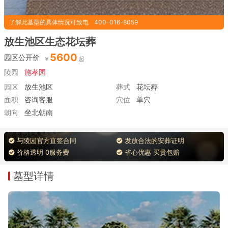
了解此墓型的具体情况可致电
400-016-8059
放生池区生态花坛葬
5600
园区公开价
陵园
施孝园
园区
放生池区
葬式
花坛葬
面积
咨询客服
穴位
单穴
朝向
坐北朝南
与陵园官方直签合同
发放合法的安葬证明
价格透明 0服务费
省心优惠 买贵包赔
墓型详情