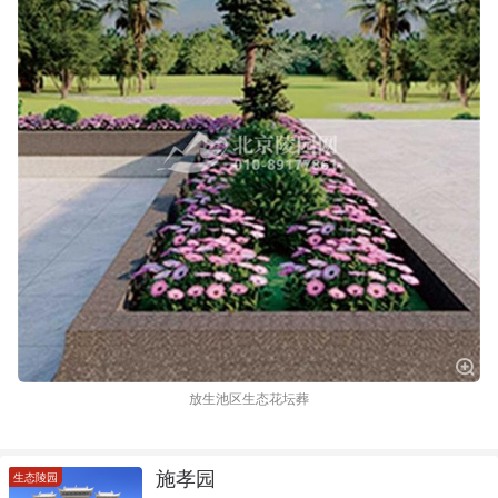
放生池区生态花坛葬
施孝园
生态陵园