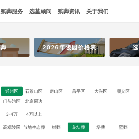
殡葬服务
选墓顾问
殡葬资讯
关于我们
壁葬
2026年陵园价格表
选
通州区
石景山区
房山区
昌平区
大兴区
顺义区
门头沟区
北京周边
3-4万
4万以上
高端陵园
节地生态葬
树葬
花坛葬
塔葬
壁葬