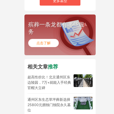
更多墓型
殡葬一条龙都有哪些服
务
点击了解
相关文章
推荐
超高性价比！北京通州区东
边陵园，7万+就能入手经典
官帽大立碑
通州区东生态草坪葬新选择
25800元拥独门独院永久墓
位