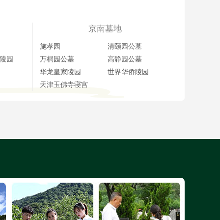
京南墓地
施孝园
清颐园公墓
陵园
万桐园公墓
高静园公墓
华龙皇家陵园
世界华侨陵园
天津玉佛寺寝宫