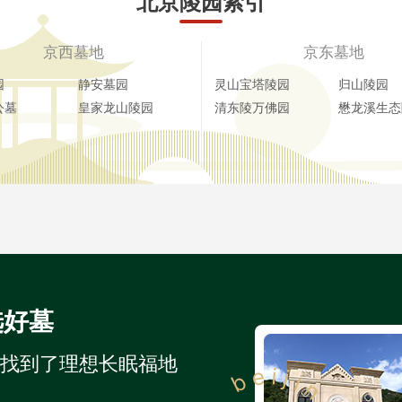
北京陵园索引
京西墓地
京东墓地
园
静安墓园
灵山宝塔陵园
归山陵园
公墓
皇家龙山陵园
清东陵万佛园
懋龙溪生态
选好墓
人找到了理想长眠福地