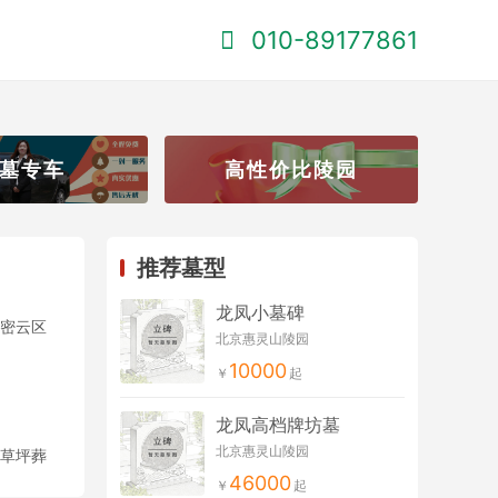
010-89177861
墓专车
高性价比陵园
推荐墓型
龙凤小墓碑
密云区
北京惠灵山陵园
10000
龙凤高档牌坊墓
北京惠灵山陵园
草坪葬
46000