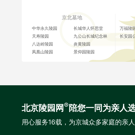
京北墓地
中华永久陵园
长城华人怀思堂
万福陵
天寿陵园
九公山长城纪念林
长安园
八达岭陵园
炎黄陵园
凤凰山陵园
景仰园陵园
®
北京陵园网
陪您一同为亲人
用心服务16载，为京城众多家庭的亲