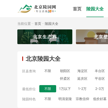
首页
陵园大全
当前位置
首页
陵园大全
园
北京生态葬
北京
北京陵园大全
不限
朝阳区
海淀区
丰台区
区县查询
怀柔区
延庆区
平谷区
不限
1万以下
1-2万
2-3万
最低价位
不限
明清皇陵
宗教信仰
低价好墓
陵园特色