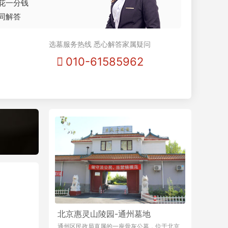
花一分钱
同解答
选墓服务热线 悉心解答家属疑问
010-61585962
北京惠灵山陵园-通州墓地
通州区民政局直属的一座骨灰公墓，位于北京