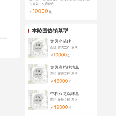
东南郊，交通便利
10000
本陵园热销墓型
龙凤小墓碑
西区
传统立碑
双穴
10000
龙凤高档牌坊墓
东区
传统立碑
双穴
46000
中档双龙戏珠墓
西区
传统立碑
双穴
49000