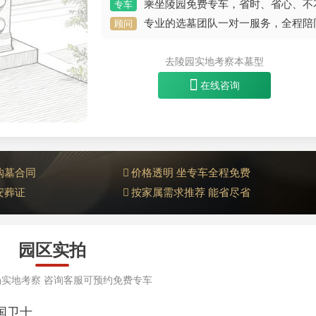
乘坐陵园免费专车，省时、省心、不
专车
专业的选墓团队一对一服务，全程陪
顾问
去陵园实地考察本墓型
在线咨询
购墓合同
价格透明 坐专车全程免费
安葬证
按家属需求推荐 能省尽省
园区实拍
实地考察 咨询客服可预约免费专车
祖国卫士