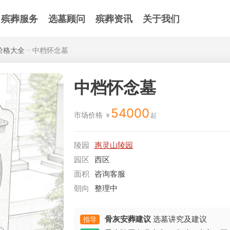
殡葬服务
选墓顾问
殡葬资讯
关于我们
价格大全
中档怀念墓
中档怀念墓
54000
市场价格
陵园
惠灵山陵园
园区
西区
面积
咨询客服
朝向
整理中
骨灰安葬建议
选墓讲究及建议
指导