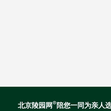
®
北京陵园网
陪您一同为亲人