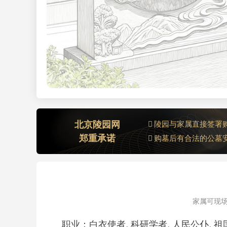
北京陵园网
陵园与家属直接签署
郑重承诺
购墓后有合法的公墓
家属可现场
职业：白衣使者, 科研学者, 人民公仆, 