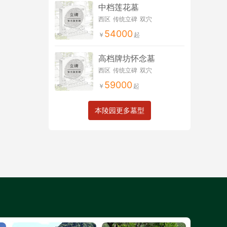
中档莲花墓
西区
传统立碑
双穴
54000
高档牌坊怀念墓
西区
传统立碑
双穴
59000
本陵园更多墓型