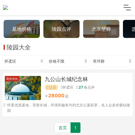
墓地价格
陵园点评
北京壁葬
陵园大全
怀柔区
价格不限
草坪葬
九公山长城纪念林
高性价比
认证
怀柔区
27
条点评
28000
怀柔优质墓地，背靠长城，环境和服务均列北京公墓前茅，名人众多的紫钻陵
园
首页
1