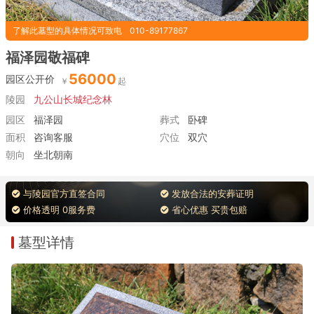
了解此墓型的具体情况可致电
010-89177867
福泽园敬福碑
56000
园区公开价
陵园
九公山长城纪念林
园区
福泽园
葬式
卧碑
面积
咨询客服
穴位
双穴
朝向
坐北朝南
与陵园官方直签合同
发放合法的安葬证明
价格透明 0服务费
省心优惠 买贵包赔
墓型详情