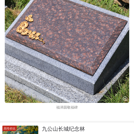
福泽园敬福碑
九公山长城纪念林
高性价比