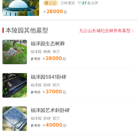
认证
怀柔区
27
条点评
28000
本陵园其他墓型
九公山长城纪念林所有墓型
福泽园生态树葬
福泽园
树葬
单穴
28000
参考价
福泽园5841卧碑
福泽园
卧碑
双穴
37000
参考价
福泽园艺术斜卧碑
福泽园
卧碑
双穴
40000
参考价