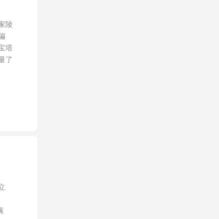
家陵
偏
宝塔
量了
立
满