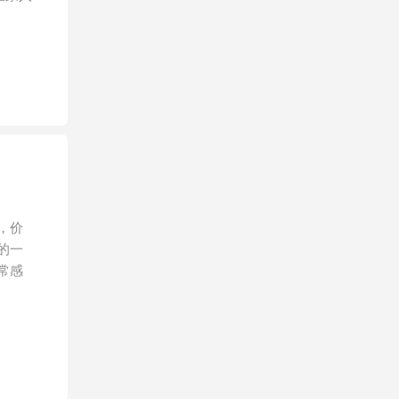
，价
的一
常感