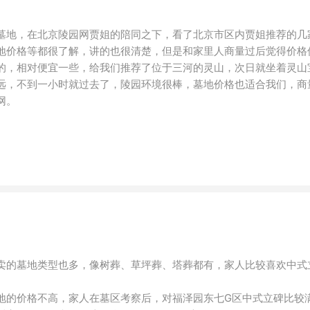
墓地，在北京陵园网贾姐的陪同之下，看了北京市区内贾姐推荐的几
地价格等都很了解，讲的也很清楚，但是和家里人商量过后觉得价格
的，相对便宜一些，给我们推荐了位于三河的灵山，次日就坐着灵山
远，不到一小时就过去了，陵园环境很棒，墓地价格也适合我们，商
网。
卖的墓地类型也多，像树葬、草坪葬、塔葬都有，家人比较喜欢中式
地的价格不高，家人在墓区考察后，对福泽园东七G区中式立碑比较