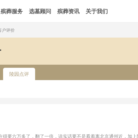
殡葬服务
选墓顾问
殡葬资讯
关于我们
客户评价
价
陵园点评
在得要六万多了，翻了一倍，说实话要不是看着离北京通州近，加上