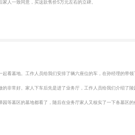
后家人一致同意，买这款售价5万元左右的立碑。
一起看墓地。工作人员给我们安排了辆六座位的车，在孙经理的带领
做的非常好。家人下车后先是进了业务厅，工作人员给我们介绍了陵
泽园等墓区的墓地都看了，随后在业务厅家人又核实了一下各墓区的