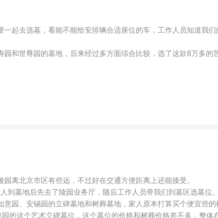
要一起去选墓，看能不能给安排辆合适座位的车，工作人员知道我们
寿园和世尊园的墓地，后来经过多方面综合比较，选了这款8万多的
陵园离北京市区有些远，不过好在交通方便距离上还能接受。
家人到墓地后先去了陵园业务厅，随后工作人员带我们到墓区选墓位
如意园、安锡园的立碑墓地和树葬墓地，家人原本打算买个便宜些的
世尊园的这个艺术立碑墓位，这个墓位的价格和树葬价格差不多，整体