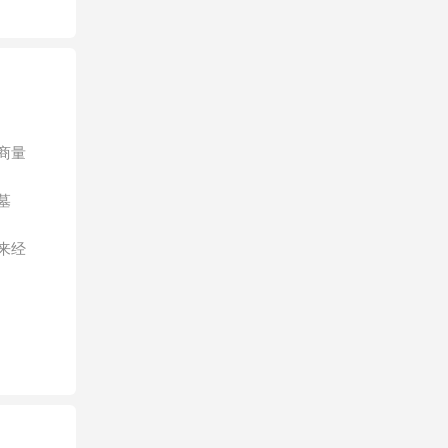
商量
墓
来经