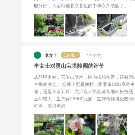
服务好，肯定就选北京北边的中华永久陵园了。
李女士
4个月前
已购用户
李女士对灵山宝塔陵园的评价
从环境来看，它依山傍水，园内松柏常青，还有潺
生机的感觉。 交通上更是便利，距北京CBD商务
速，还是从京五环、六环走京平高速都能轻松抵达
区间较大，生态葬25800元起，立碑价格也比较
可点，值得考虑。