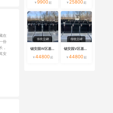
9900
25800
藏在
传统立碑
传统立碑
一份
长，
锡安园W区基督教立碑
锡安园V区基督教立碑
其安
44800
44800