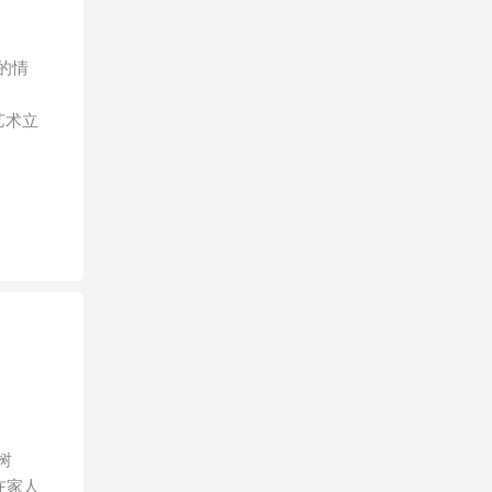
的情
艺术立
。
树
在家人