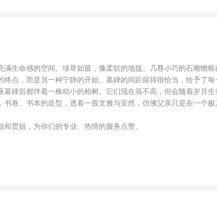
充满生命感的空间。绿草如茵，像柔软的地毯。几尊小巧的石雕蟾蜍
的终点，而是另一种宁静的开始。墓碑的间距留得很恰当，给予了每
座墓碑后都伴着一株幼小的柏树。它们现在虽不高，但会随着岁月生
，书卷、书本的造型，透着一股文雅与安然，仿佛父亲只是在一个极
姐和贾姐，为你们的专业、热情的服务点赞。