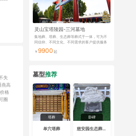
灵山宝塔陵园-三河墓地
集地葬、塔葬、生态葬等葬式于一体，可为不
同信仰、不同文化、不同需求的客户提供服务
9900
墓型
推荐
不失
通燕高
，价格
可圈
塔葬
卧碑
单穴塔葬
慈安园生态葬卧碑