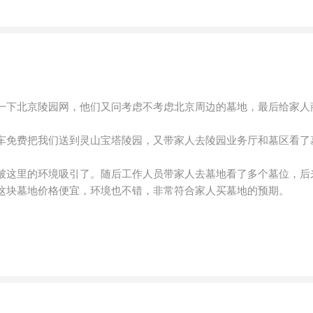
一下北京陵园网，他们又问考虑不考虑北京周边的墓地，最后给家人
车免费把我们送到灵山宝塔陵园，又带家人去陵园业务厅和墓区看了
被这里的环境吸引了。随后工作人员带家人去墓地看了多个墓位，后
这块墓地价格便宜，环境也不错，非常符合家人买墓地的预期。