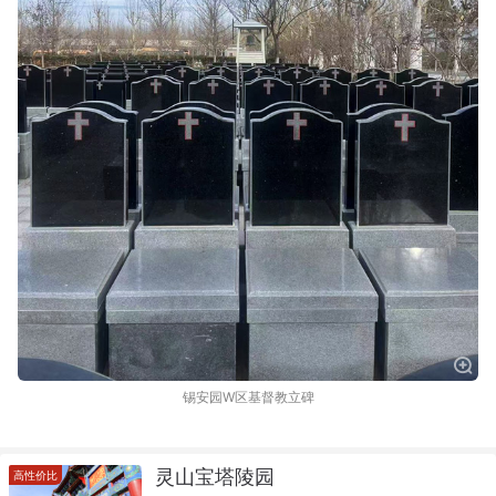
锡安园W区基督教立碑
灵山宝塔陵园
高性价比