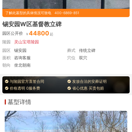
了解此墓型的具体情况可致电
400-6869-851
锡安园W区基督教立碑
44800
园区公开价
陵园
灵山宝塔陵园
园区
锡安园
葬式
传统立碑
面积
咨询客服
穴位
双穴
朝向
坐北朝南
与陵园官方直签合同
发放合法的安葬证明
价格透明 0服务费
省心优惠 买贵包赔
墓型详情