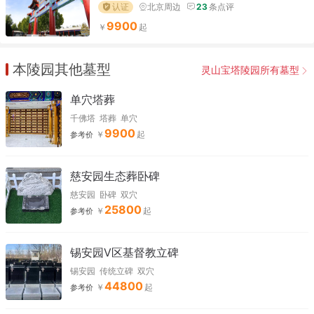
认证
北京周边
23
条点评
9900
本陵园其他墓型
灵山宝塔陵园所有墓型
单穴塔葬
千佛塔
塔葬
单穴
9900
参考价
慈安园生态葬卧碑
慈安园
卧碑
双穴
25800
参考价
锡安园V区基督教立碑
锡安园
传统立碑
双穴
44800
参考价