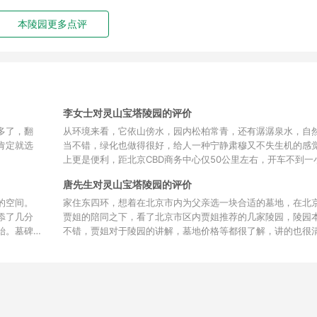
本陵园更多点评
李女士对灵山宝塔陵园的评价
多了，翻
从环境来看，它依山傍水，园内松柏常青，还有潺潺泉水，自
肯定就选
当不错，绿化也做得很好，给人一种宁静肃穆又不失生机的感觉
上更是便利，距北京CBD商务中心仅50公里左右，开车不到一
管是走长安街经京通快速、通燕高速，还是从京五环、六环走
唐先生对灵山宝塔陵园的评价
都能轻松抵达，对于北京的朋友来说非常友好。 性价比方面也
墓型多样，价格区间较大，生态葬25800元起，立碑价格也比
的空间。
家住东四环，想着在北京市内为父亲选一块合适的墓地，在北
能满足不同预算的需求。整体而言，灵山宝塔陵园各方面表现
添了几分
贾姐的陪同之下，看了北京市区内贾姐推荐的几家陵园，陵园
点，值得考虑。
始。墓碑
不错，贾姐对于陵园的讲解，墓地价格等都很了解，讲的也很
其让我触
是和家里人商量过后觉得价格偏高，超出我们的预算，贾姐提
高，但会
择北京周边的，相对便宜一些，给我们推荐了位于三河的灵山
雅致，书
坐着灵山宝塔陵园提供的专车，一家人过去看了下，距离不是
极其安宁
到一小时就过去了，陵园环境很棒，墓地价格也适合我们，商
供了满意
下，就定了下来，非常感谢贾姐，感谢北京陵园网。
点赞。