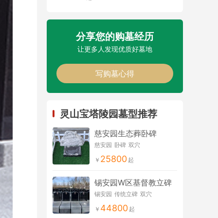
分享您的购墓经历
让更多人发现优质好墓地
写购墓心得
灵山宝塔陵园墓型推荐
慈安园生态葬卧碑
慈安园
卧碑
双穴
25800
锡安园W区基督教立碑
锡安园
传统立碑
双穴
44800