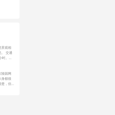
然景观相
。 交通
小时。不
京平高速
很突出，
较亲民，
京陵园网
都可圈可
本身都很
清楚，但
议我们选
，次日就
很远，不
量了一