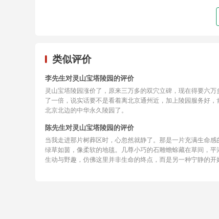
类似评价
李先生对灵山宝塔陵园的评价
灵山宝塔陵园涨价了，原来三万多的双穴立碑，现在得要六万
了一倍，说实话要不是看着离北京通州近，加上陵园服务好，
北京北边的中华永久陵园了。
陈先生对灵山宝塔陵园的评价
当我走进那片树葬区时，心忽然就静了。那是一片充满生命感
绿草如茵，像柔软的地毯。几尊小巧的石雕蟾蜍藏在草间，平
生动与野趣，仿佛这里并非生命的终点，而是另一种宁静的开
的间距留得很恰当，给予了每一份安眠足够的尊重与独立。尤
动的是，每一座墓碑后都伴着一株幼小的柏树。它们现在虽不
随着岁月生长，就像我们的思念，绵绵不绝。墓碑的设计更是
卷、书本的造型，透着一股文雅与安然，仿佛父亲只是在一个
的地方，静静读着一本永远也读不完的书。
感谢北京陵园网提
的购墓体验，感谢王秋姐和贾姐，为你们的专业、热情的服务