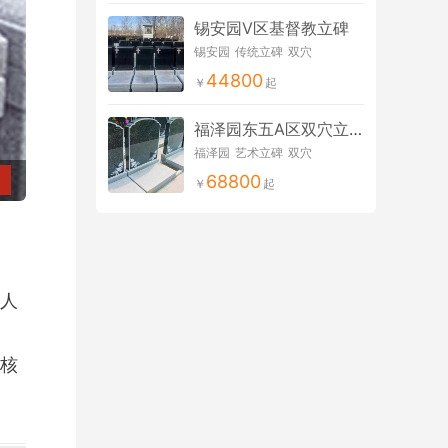
锡安园V区基督教立碑
锡安园
传统立碑
双穴
44800
福泽园东五A区双穴立碑
福泽园
艺术立碑
双穴
68800
陵园环
人
核