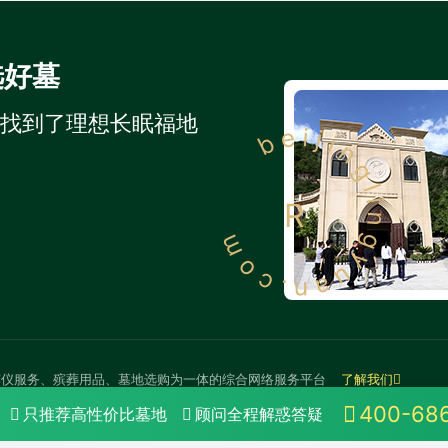
选好墓
人找到了理想长眠福地
beijinglingyuan.com
R
殡仪服务、殡葬用品、墓地选购为一体的综合网络服务平台
了解我们
400-68
只推荐高性价比墓地
顾问全程解惑答疑