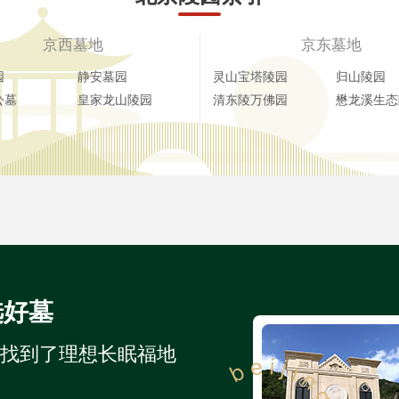
京西墓地
京东墓地
园
静安墓园
灵山宝塔陵园
归山陵园
公墓
皇家龙山陵园
清东陵万佛园
懋龙溪生态
选好墓
人找到了理想长眠福地