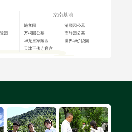
京南墓地
施孝园
清颐园公墓
陵园
万桐园公墓
高静园公墓
华龙皇家陵园
世界华侨陵园
天津玉佛寺寝宫