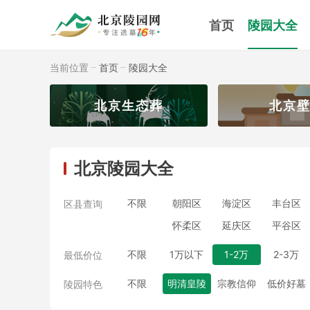
首页
陵园大全
当前位置
首页
陵园大全
园
北京生态葬
北京
北京陵园大全
不限
朝阳区
海淀区
丰台区
区县查询
怀柔区
延庆区
平谷区
不限
1万以下
1-2万
2-3万
最低价位
不限
明清皇陵
宗教信仰
低价好墓
陵园特色