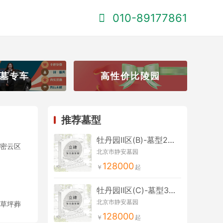
010-89177861
墓专车
高性价比陵园
推荐墓型
牡丹园Ⅱ区(B)-墓型2立碑
密云区
北京市静安墓园
128000
牡丹园Ⅱ区(C)-墓型3立碑
北京市静安墓园
草坪葬
128000