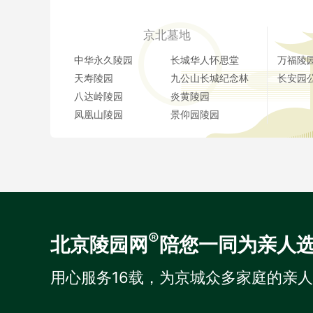
京北墓地
中华永久陵园
长城华人怀思堂
万福陵
天寿陵园
九公山长城纪念林
长安园
八达岭陵园
炎黄陵园
凤凰山陵园
景仰园陵园
®
北京陵园网
陪您一同为亲人
用心服务16载，为京城众多家庭的亲