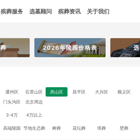
殡葬服务
选墓顾问
殡葬资讯
关于我们
壁葬
2026年陵园价格表
选
通州区
石景山区
房山区
昌平区
大兴区
顺义区
门头沟区
北京周边
3-4万
4万以上
高端陵园
节地生态葬
树葬
花坛葬
塔葬
壁葬