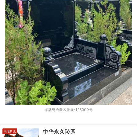
海棠苑拾叁区天晟-128000元
中华永久陵园
高性价比