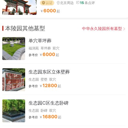
认证
北京周边
15
条点评
6000
本陵园其他墓型
中华永久陵园所有墓型
单穴草坪葬
福润苑
草坪葬
双穴
6000
参考价
生态园东区立体壁葬
生态园
壁塟
双穴
12800
参考价
生态园C区生态卧碑
生态园
卧碑
双穴
16800
参考价