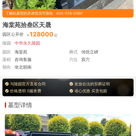
了解此墓型的具体情况可致电
400-018-0560
海棠苑拾叁区天晟
128000
园区公开价
陵园
中华永久陵园
园区
海棠苑
葬式
传统立碑
面积
咨询客服
穴位
双穴
朝向
坐北朝南
与陵园官方直签合同
发放合法的安葬证明
价格透明 0服务费
省心优惠 买贵包赔
墓型详情