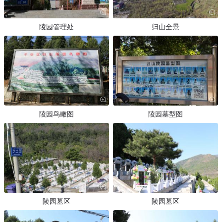
陵园管理处
归山全景
陵园鸟瞰图
陵园墓型图
陵园墓区
陵园墓区