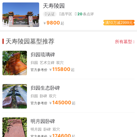
天寿陵园
认证
昌平区
20
条点评
9800
满10万减2999元
天寿陵园墓型推荐
所有墓型
归园琉璃碑
归园
艺术立碑
双穴
115800
官方参考价
归园生态卧碑
归园
卧碑
双穴
145000
官方参考价
明月园卧碑
明月园
卧碑
双穴
174600
官方参考价