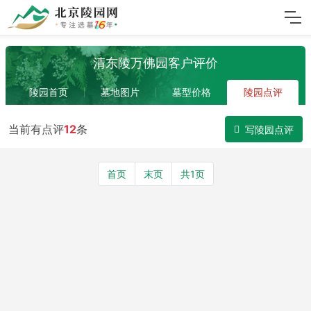
清东陵万佛园客户评价
陵园首页
墓地图片
墓型价格
陵园点评
当前有点评
12
条
写陵园点评
首页
末页
共1页