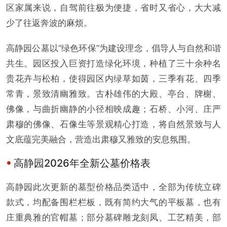
区家属来说，自驾前往极为便捷，省时又省心，大大减
少了往返奔波的麻烦。
高静园公墓以“绿色环保”为建设理念，倡导人与自然和谐
共生。园区投入巨资打造绿化环境，种植了三十余种名
贵花卉与松柏，使得园区内绿草如茵，三季有花、四季
常青，景致清幽雅致。古朴雄伟的大殿、亭台、牌榭、
佛像，与曲折幽静的小径相映成趣；石桥、小河、庄严
肃穆的佛像、石像生等景观精心打造，将自然景致与人
文底蕴完美融合，营造出肃穆又雅致的安息氛围。
高静园2026年全新公墓价格表
高静园此次更新的墓型价格品类适中，全部为传统立碑
款式，均配备围栏栏板，既有简约大气的平板墓，也有
庄重典雅的官帽墓；部分墓碑雕龙刻凤、工艺精美，部