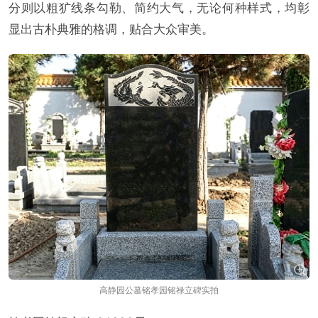
分则以粗犷线条勾勒、简约大气，无论何种样式，均彰
显出古朴典雅的格调，贴合大众审美。
高静园公墓铭孝园铭禄立碑实拍