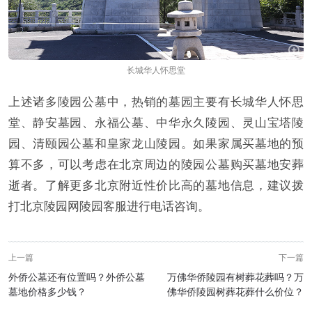
长城华人怀思堂
上述诸多陵园公墓中，热销的墓园主要有长城华人怀思
堂、静安墓园、永福公墓、中华永久陵园、灵山宝塔陵
园、清颐园公墓和皇家龙山陵园。如果家属买墓地的预
算不多，可以考虑在北京周边的陵园公墓购买墓地安葬
逝者。了解更多北京附近性价比高的墓地信息，建议拨
打北京陵园网陵园客服进行电话咨询。
上一篇
下一篇
外侨公墓还有位置吗？外侨公墓
万佛华侨陵园有树葬花葬吗？万
墓地价格多少钱？
佛华侨陵园树葬花葬什么价位？