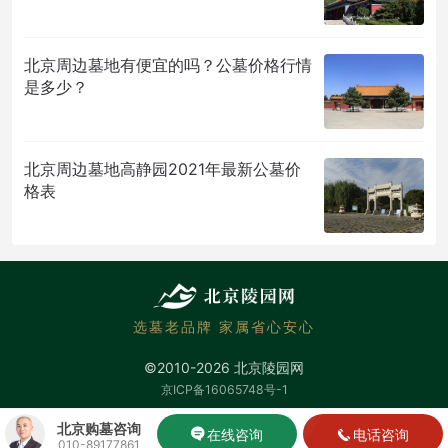
北京周边墓地有便宜的吗？公墓价格行情
是多少？
北京周边墓地高静园2021年最新公墓价
格表
选墓老品牌 家属省心安心
©2010-2026 北京陵园网
京ICP备16065748号-1
北京购墓咨询
在线咨询
电话咨询
010-89177861