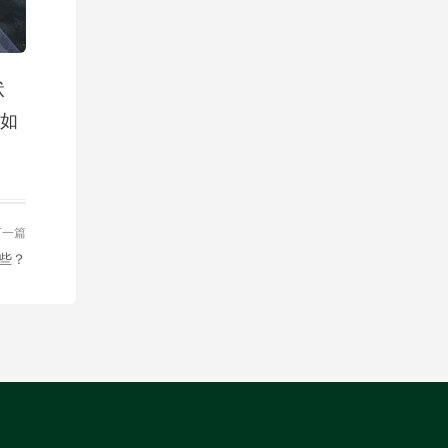
状
如
下一篇
些？