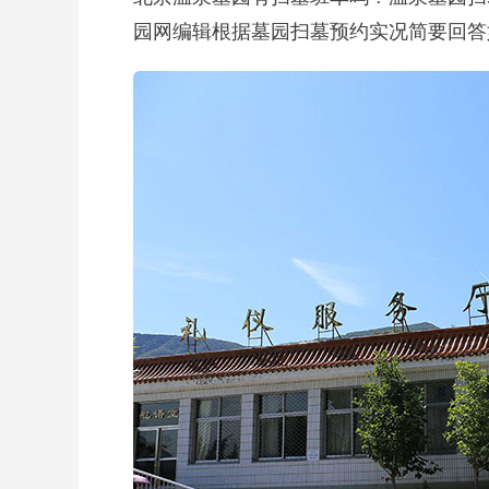
园网编辑根据墓园扫墓预约实况简要回答