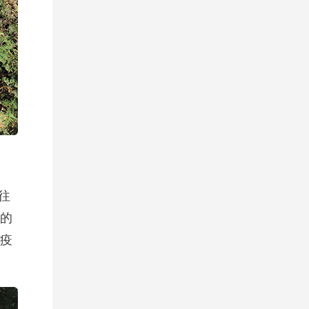
往
的
疫