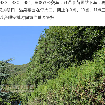
3、330、651、968路公交车，到温泉苗圃站下车，
属祭扫，温泉墓园在每周二、四上午9点、10点、11点
以合理安排时间前往墓园祭扫。