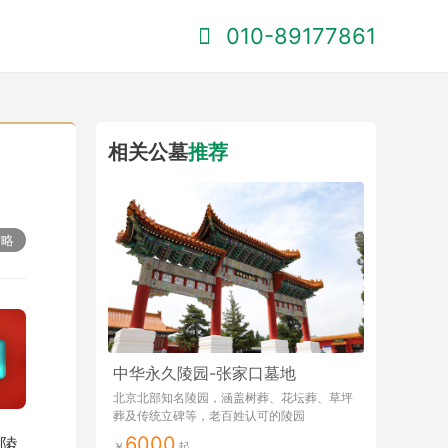
010-89177861
相关公墓
推荐
攻略
中华永久陵园-张家口墓地
北京北部知名陵园，涵盖树葬、花坛葬、草坪
葬及传统立碑等，老百姓认可的陵园
6000
陵