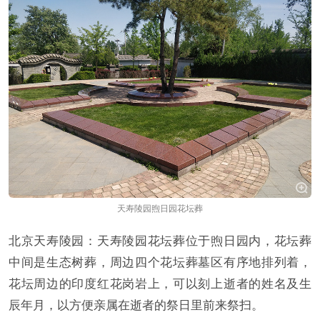
天寿陵园煦日园花坛葬
北京天寿陵园：天寿陵园花坛葬位于煦日园内，花坛葬
中间是生态树葬，周边四个花坛葬墓区有序地排列着，
花坛周边的印度红花岗岩上，可以刻上逝者的姓名及生
辰年月，以方便亲属在逝者的祭日里前来祭扫。