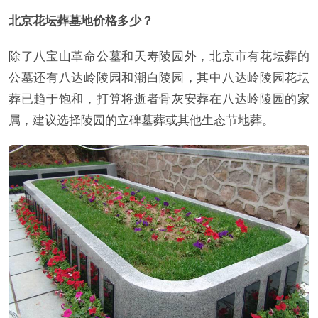
北京花坛葬墓地价格多少？
除了八宝山革命公墓和天寿陵园外，北京市有花坛葬的
公墓还有八达岭陵园和潮白陵园，其中八达岭陵园花坛
葬已趋于饱和，打算将逝者骨灰安葬在八达岭陵园的家
属，建议选择陵园的立碑墓葬或其他生态节地葬。