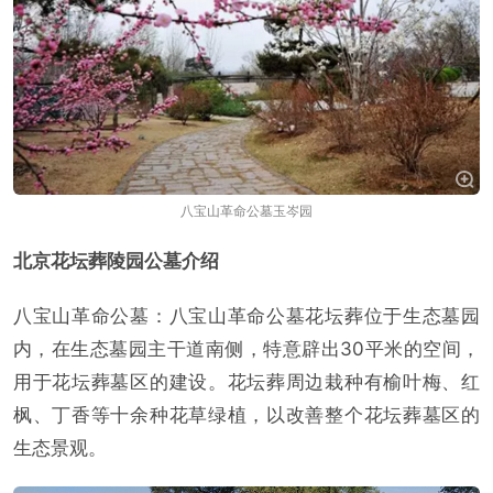
八宝山革命公墓玉岑园
北京花坛葬陵园公墓介绍
八宝山革命公墓：八宝山革命公墓花坛葬位于生态墓园
内，在生态墓园主干道南侧，特意辟出30平米的空间，
用于花坛葬墓区的建设。花坛葬周边栽种有榆叶梅、红
枫、丁香等十余种花草绿植，以改善整个花坛葬墓区的
生态景观。