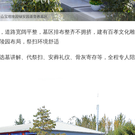
灵山宝塔陵园锡安园基督教墓区
，道路宽阔平整，墓区排布整齐不拥挤，建有百孝文化雕
陵园布局，祭扫环境舒适
选墓讲解、代祭扫、安葬礼仪、骨灰寄存等，全程专人陪