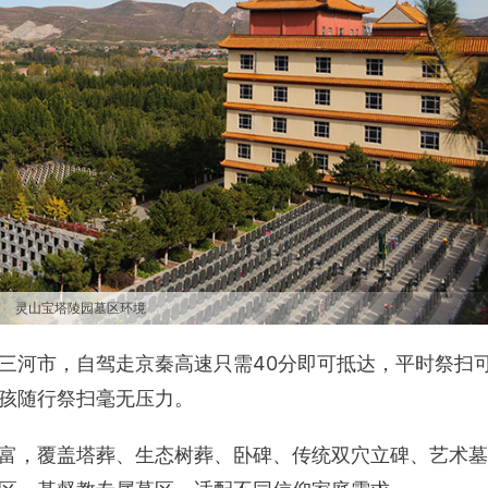
灵山宝塔陵园墓区环境
三河市，自驾走京秦高速只需40分即可抵达，平时祭扫
孩随行祭扫毫无压力。
富，覆盖塔葬、生态树葬、卧碑、传统双穴立碑、艺术墓