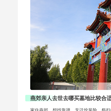
燕郊亲人去世去哪买墓地比较合
家住燕郊，想找靠谱、无迁坟风险、祭扫