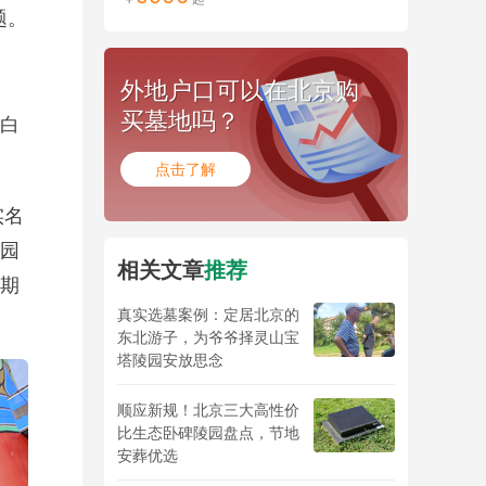
题。
外地户口可以在北京购
买墓地吗？
白
点击了解
实名
园
相关文章
推荐
期
真实选墓案例：定居北京的
东北游子，为爷爷择灵山宝
塔陵园安放思念
顺应新规！北京三大高性价
比生态卧碑陵园盘点，节地
安葬优选