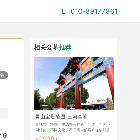
010-89177861
相关公墓
推荐
解答
灵山宝塔陵园-三河墓地
集地葬、塔葬、生态葬等葬式于一体，可为不
同信仰、不同文化、不同需求的客户提供服务
？燕
9900