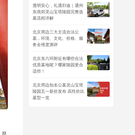
透明安心，礼遇归途｜通州
东燕郊灵山宝塔陵园完整选
墓流程详解
北京周边三大主流合法公
墓，环境、文化、价格、服
务全维度测评
北京东六环附近有哪些合法
优质墓地呢？哪家陵园更合
适些！
北京周边知名公墓灵山宝塔
陵园五一新价发布 高性价比
墓型一览
，是