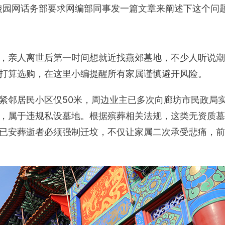
陵园网话务部要求网编部同事发一篇文章来阐述下这个问
，亲人离世后第一时间想就近找燕郊墓地，不少人听说潮
打算选购，在这里小编提醒所有家属谨慎避开风险。
紧邻居民小区仅50米，周边业主已多次向廊坊市民政局
，属于违规私设墓地。根据殡葬相关法规，这类无资质墓
已安葬逝者必须强制迁坟，不仅让家属二次承受悲痛，前