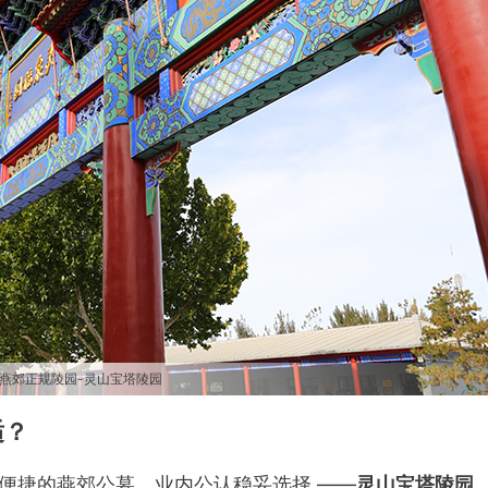
燕郊正规陵园-灵山宝塔陵园
适？
便捷的燕郊公墓，业内公认稳妥选择 ——
灵山宝塔陵园