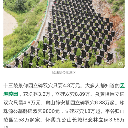
珍珠源公墓墓区
十三陵景仰园立碑双穴只要4.8万元。大多人都知道的
天
寿陵园
，花坛葬3.2万，立碑双穴8.89万。炎黄陵园立碑
双穴只需4.6万元。房山静安墓园立碑双穴6.88万起。珍
珠源公墓卧碑双穴9800元，立碑双穴1.8万起。平谷归山
陵园2.58万起家。怀柔九公山长城纪念林立碑3.58万