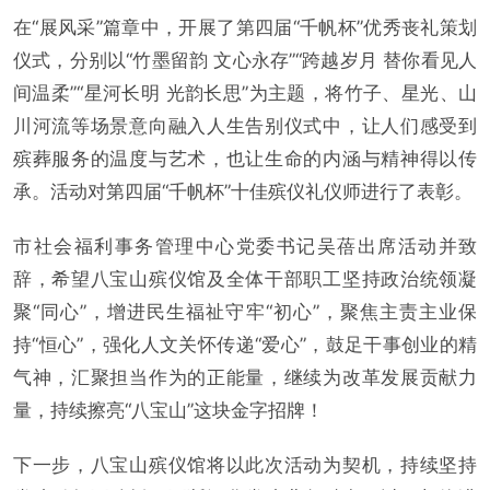
在“展风采”篇章中，开展了第四届“千帆杯”优秀丧礼策划
仪式，分别以“竹墨留韵 文心永存”“跨越岁月 替你看见人
间温柔”“星河长明 光韵长思”为主题，将竹子、星光、山
川河流等场景意向融入人生告别仪式中，让人们感受到
殡葬服务的温度与艺术，也让生命的内涵与精神得以传
承。活动对第四届“千帆杯”十佳殡仪礼仪师进行了表彰。
市社会福利事务管理中心党委书记吴蓓出席活动并致
辞，希望八宝山殡仪馆及全体干部职工坚持政治统领凝
聚“同心”，增进民生福祉守牢“初心”，聚焦主责主业保
持“恒心”，强化人文关怀传递“爱心”，鼓足干事创业的精
气神，汇聚担当作为的正能量，继续为改革发展贡献力
量，持续擦亮“八宝山”这块金字招牌！
下一步，八宝山殡仪馆将以此次活动为契机，持续坚持