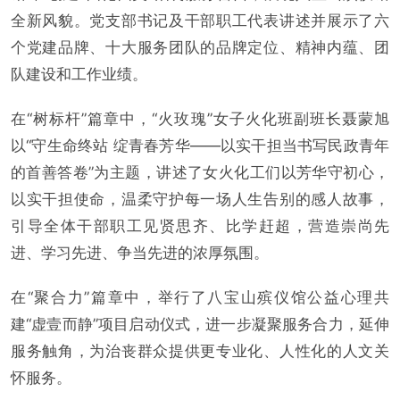
全新风貌。党支部书记及干部职工代表讲述并展示了六
个党建品牌、十大服务团队的品牌定位、精神内蕴、团
队建设和工作业绩。
在“树标杆”篇章中，“火玫瑰”女子火化班副班长聂蒙旭
以“守生命终站 绽青春芳华——以实干担当书写民政青年
的首善答卷”为主题，讲述了女火化工们以芳华守初心，
以实干担使命，温柔守护每一场人生告别的感人故事，
引导全体干部职工见贤思齐、比学赶超，营造崇尚先
进、学习先进、争当先进的浓厚氛围。
在“聚合力”篇章中，举行了八宝山殡仪馆公益心理共
建“虚壹而静”项目启动仪式，进一步凝聚服务合力，延伸
服务触角，为治丧群众提供更专业化、人性化的人文关
怀服务。