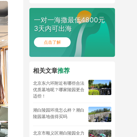
一对一海撒最低4800元
3天内可出海
点击了解
相关文章
推荐
北京东六环附近有哪些合法
优质墓地呢？哪家陵园更合
适些！
潮白陵园环境怎么样？潮白
陵园墓地值得买吗
北京市顺义区潮白陵园全力