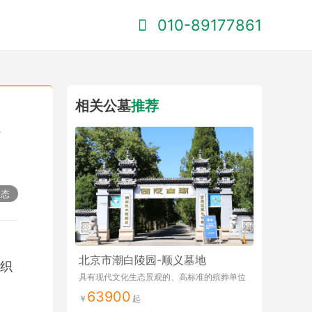
010-89177861
相关公墓
推荐
定
动态
北京市潮白陵园-顺义墓地
织
具有现代文化生态景观的、高标准的殡葬单位
63900