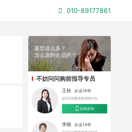
010-89177861
墓型这么多？
怎么选到合适的？
不妨问问购前指导专员
王秋
从业16年
近30日接待咨询
641
次
在线咨询
李晓
从业14年