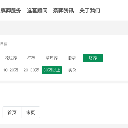
殡葬服务
选墓顾问
殡葬资讯
关于我们
归宿
花坛葬
壁塟
草坪葬
卧碑
塔葬
10-20万
20-30万
30万以上
实价
首页
末页