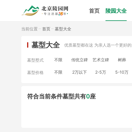
首页
陵园大全
当前位置
首页
墓型大全
墓型大全
优质墓型都在这 为亲人选一个更好的
不限
传统立碑
艺术立碑
树葬
墓型塟式
不限
2万以下
2-5万
5-10万
墓型价格
符合当前条件墓型共有
0
座