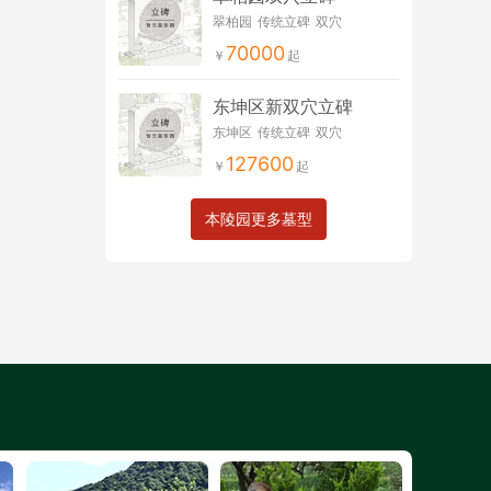
翠柏园
传统立碑
双穴
70000
东坤区新双穴立碑
东坤区
传统立碑
双穴
127600
本陵园更多墓型