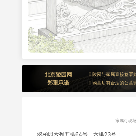
北京陵园网
陵园与家属直接签署
郑重承诺
购墓后有合法的公墓
家属可现场
翠柏园六列五排64号、六排23号；