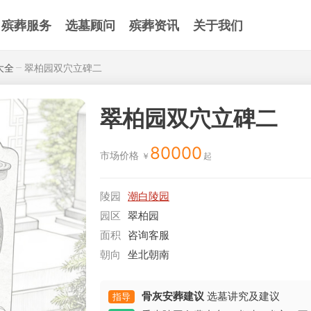
殡葬服务
选墓顾问
殡葬资讯
关于我们
大全
翠柏园双穴立碑二
翠柏园双穴立碑二
80000
市场价格
陵园
潮白陵园
园区
翠柏园
面积
咨询客服
朝向
坐北朝南
骨灰安葬建议
选墓讲究及建议
指导