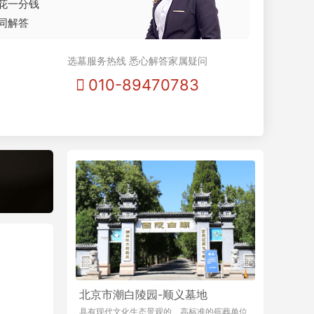
花一分钱
同解答
选墓服务热线 悉心解答家属疑问
010-89470783
北京市潮白陵园-顺义墓地
具有现代文化生态景观的、高标准的殡葬单位