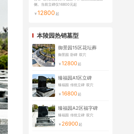
侧。当前立碑仅16800元起
12800
本陵园热销墓型
御景园15区花坛葬
御景园
卧碑
双穴
12800
臻福园A1区立碑
臻福园
传统立碑
双穴
16800
臻福园A2区福字碑
臻福园
传统立碑
双穴
26900