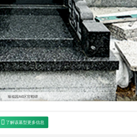
臻福园A6区官帽碑
了解该墓型更多信息