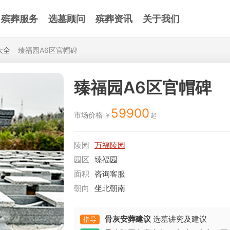
殡葬服务
选墓顾问
殡葬资讯
关于我们
大全
臻福园A6区官帽碑
臻福园A6区官帽碑
59900
市场价格
陵园
万福陵园
园区
臻福园
面积
咨询客服
朝向
坐北朝南
骨灰安葬建议
选墓讲究及建议
指导