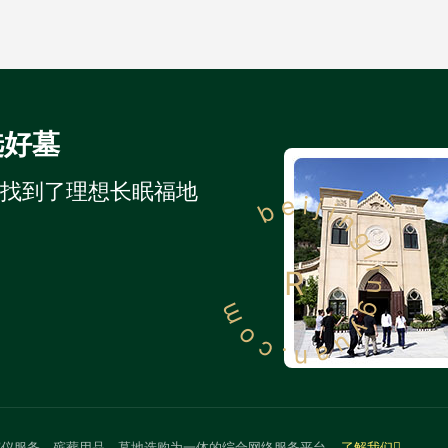
选好墓
人找到了理想长眠福地
beijinglingyuan.com
R
殡仪服务、殡葬用品、墓地选购为一体的综合网络服务平台
了解我们