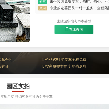
乘坐陵园免费专车，省时、省心、不
专车
专业的选墓团队一对一服务，全程陪
顾问
去陵园实地考察本墓型
在线咨询
购墓合同
价格透明 坐专车全程免费
安葬证
按家属需求推荐 能省尽省
园区实拍
实地考察 咨询客服可预约免费专车