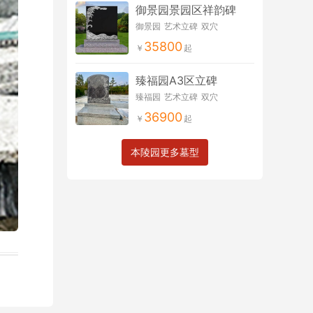
御景园景园区祥韵碑
御景园
艺术立碑
双穴
35800
臻福园A3区立碑
臻福园
艺术立碑
双穴
36900
本陵园更多墓型