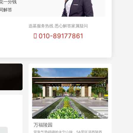
花一分钱
同解答
选墓服务热线 悉心解答家属疑问
010-89177861
万福陵园
背靠气势磅礴的永宁山脉，5A景区清西陵西