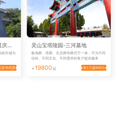
北京市长城华人怀思堂-延庆墓地
灵山宝塔陵园-三河墓地
达岭长城为
集地葬、塔葬、生态葬等葬式于一体，可为不同
信仰、不同文化、不同需求的客户提供服务
19800
话咨询优惠
满3万减999元