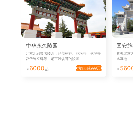
中华永久陵园
固安施
北京北部知名陵园，涵盖树葬、花坛葬、草坪葬
紧邻北京
及传统立碑等，老百姓认可的陵园
比墓地
6000
560
满3万减999元