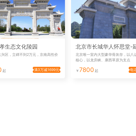
孝生态文化陵园
大兴区，立碑不到2万元，京南高性价
北京唯一室内大型豪华骨灰存，以八
核心，以龙庆峡、康西草原为支点
0
7800
满3万减1699元
电