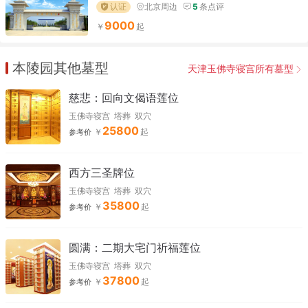
认证
北京周边
5
条点评
9000
本陵园其他墓型
天津玉佛寺寝宫所有墓型
慈悲：回向文偈语莲位
玉佛寺寝宫
塔葬
双穴
25800
参考价
西方三圣牌位
玉佛寺寝宫
塔葬
双穴
35800
参考价
圆满：二期大宅门祈福莲位
玉佛寺寝宫
塔葬
双穴
37800
参考价