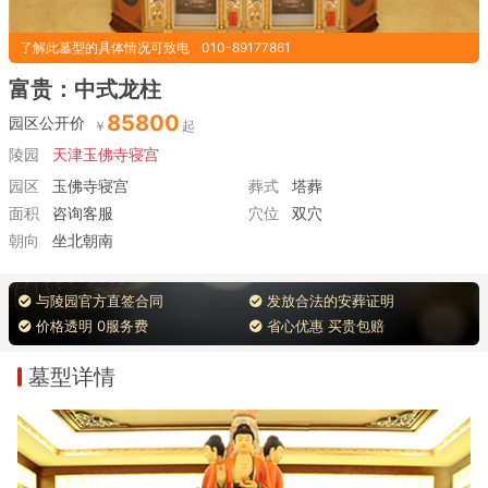
了解此墓型的具体情况可致电
010-89177861
富贵：中式龙柱
85800
园区公开价
陵园
天津玉佛寺寝宫
园区
玉佛寺寝宫
葬式
塔葬
面积
咨询客服
穴位
双穴
朝向
坐北朝南
与陵园官方直签合同
发放合法的安葬证明
价格透明 0服务费
省心优惠 买贵包赔
墓型详情