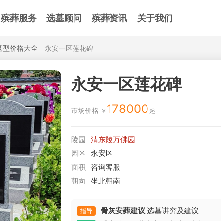
殡葬服务
选墓顾问
殡葬资讯
关于我们
墓型价格大全
永安一区莲花碑
永安一区莲花碑
178000
市场价格
陵园
清东陵万佛园
园区
永安区
面积
咨询客服
朝向
坐北朝南
骨灰安葬建议
选墓讲究及建议
指导