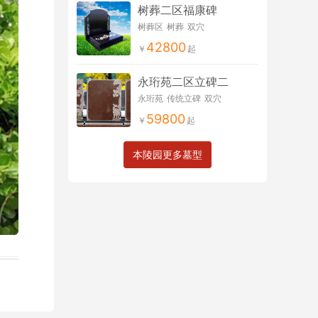
树葬二区福康碑
树葬区
树葬
双穴
42800
永珩苑二区立碑二
永珩苑
传统立碑
双穴
59800
本陵园更多墓型