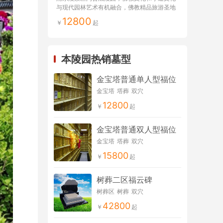
与现代园林艺术有机融合，佛教精品旅游圣地
12800
本陵园热销墓型
金宝塔普通单人型福位
金宝塔
塔葬
双穴
12800
金宝塔普通双人型福位
金宝塔
塔葬
双穴
15800
树葬二区福云碑
树葬区
树葬
双穴
42800