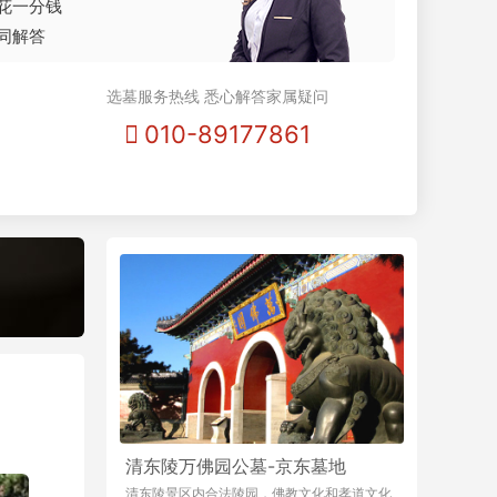
花一分钱
同解答
选墓服务热线 悉心解答家属疑问
010-89177861
清东陵万佛园公墓-京东墓地
清东陵景区内合法陵园，佛教文化和孝道文化