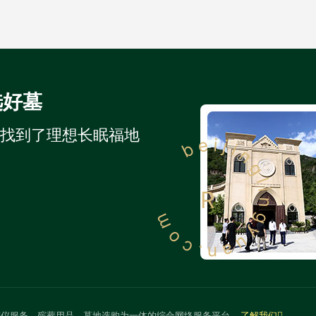
选好墓
人找到了理想长眠福地
beijinglingyuan.com
R
殡仪服务、殡葬用品、墓地选购为一体的综合网络服务平台
了解我们