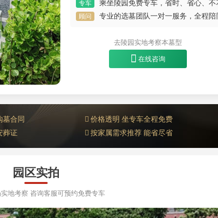
乘坐陵园免费专车，省时、省心、不
专车
专业的选墓团队一对一服务，全程陪
顾问
去陵园实地考察本墓型
在线咨询
购墓合同
价格透明 坐专车全程免费
安葬证
按家属需求推荐 能省尽省
园区实拍
实地考察 咨询客服可预约免费专车