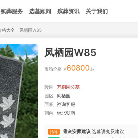
殡葬服务
选墓顾问
殡葬资讯
关于我们
价格大全
凤栖园W85
凤栖园W85
60800
市场价格
陵园
万桐园公墓
园区
凤栖园
面积
咨询客服
朝向
坐北朝南
骨灰安葬建议
选墓讲究及建议
指导