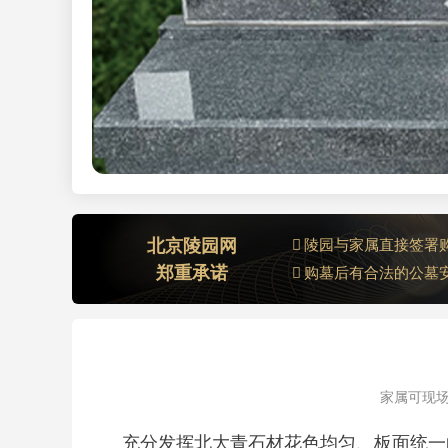
北京陵园网
陵园与家属直接签署
郑重承诺
购墓后有合法的公墓
家属可现场
充分发挥北大青石材花色均匀、板面统一