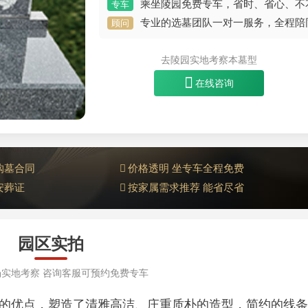
乘坐陵园免费专车，省时、省心、不
专车
专业的选墓团队一对一服务，全程陪
顾问
去陵园实地考察本墓型
在线咨询
购墓合同
价格透明 坐专车全程免费
安葬证
按家属需求推荐 能省尽省
园区实拍
实地考察 咨询客服可预约免费专车
的优点，塑造了清雅高洁、庄重质朴的造型，简约的线条