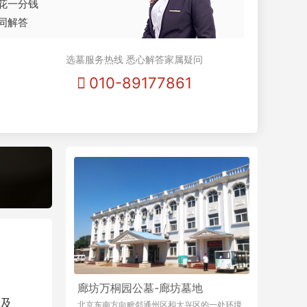
花一分钱
同解答
选墓服务热线 悉心解答家属疑问
010-89177861
廊坊万桐园公墓-廊坊墓地
及
北京东南方向毗邻通州区和大兴区的一处环境