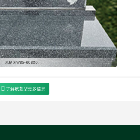
凤栖园W85-60800元
了解该墓型更多信息