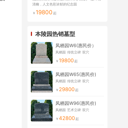
清幽，人文色彩浓郁的纪念园
19800
本陵园热销墓型
凤栖园W6(惠民价）
凤栖园
传统立碑
双穴
19800
凤栖园W65(惠民价)
凤栖园
传统立碑
双穴
29800
凤栖园W96(惠民价)
凤栖园
艺术立碑
双穴
42800