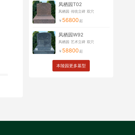
凤栖园T02
凤栖园
传统立碑
双穴
56800
凤栖园W92
凤栖园
艺术立碑
双穴
58800
本陵园更多墓型