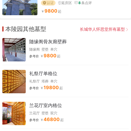
认证
延庆区
8
条点评
9800
本陵园其他墓型
长城华人怀思堂所有墓型
随缘阁骨灰廊壁葬
随缘阁
壁塟
单穴
9800
参考价
礼祭厅单格位
礼祭厅
塔葬
单穴
19800
参考价
兰花厅室内格位
兰花厅
壁塟
双穴
46800
参考价