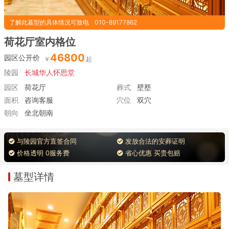
了解此墓型的具体情况可致电
010-89177862
荷花厅室内格位
46800
园区公开价
陵园
长城华人怀思堂
园区
荷花厅
葬式
壁塟
面积
咨询客服
穴位
双穴
朝向
坐北朝南
与陵园官方直签合同
发放合法的安葬证明
价格透明 0服务费
省心优惠 买贵包赔
墓型详情