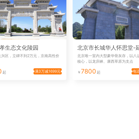
孝生态文化陵园
大兴区，立碑不到2万元，京南高性价
北京唯一室内大型豪华骨灰存，以八
核心，以龙庆峡、康西草原为支点
0
7800
满3万减1699元
电