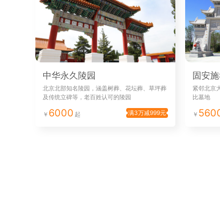
中华永久陵园
固安施
北京北部知名陵园，涵盖树葬、花坛葬、草坪葬
紧邻北京
及传统立碑等，老百姓认可的陵园
比墓地
6000
560
满3万减999元