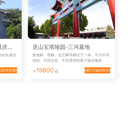
北京市长城华人怀思堂-延庆墓地
灵山宝塔陵园-三河墓地
达岭长城为
集地葬、塔葬、生态葬等葬式于一体，可为不同
信仰、不同文化、不同需求的客户提供服务
19800
话咨询优惠
满3万减999元