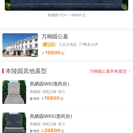
凤栖园T03+--88800元
万桐园公墓
认证
北京周边
11
条点评
19800
本陵园其他墓型
万桐园公墓所有墓型
凤栖园W6(惠民价）
凤栖园
传统立碑
双穴
19800
参考价
凤栖园W65(惠民价)
凤栖园
传统立碑
双穴
29800
参考价