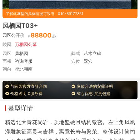
了解此墓型的具体情况可致电
010-89177861
凤栖园T03+
88800
园区公开价
陵园
万桐园公墓
园区
凤栖园
葬式
艺术立碑
面积
咨询客服
穴位
双穴
朝向
坐北朝南
与陵园官方直签合同
发放合法的安葬证明
价格透明 0服务费
省心优惠 买贵包赔
墓型详情
精选北大青花岗岩，质地坚硬且结构致密。左上角凤凰
浮雕象征高贵与吉祥，寓意长寿与繁荣。整体设计简约