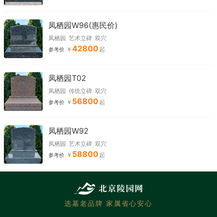
凤栖园W96(惠民价)
凤栖园
艺术立碑
双穴
42800
参考价
凤栖园T02
凤栖园
传统立碑
双穴
56800
参考价
凤栖园W92
凤栖园
艺术立碑
双穴
58800
参考价
选墓老品牌 家属省心安心