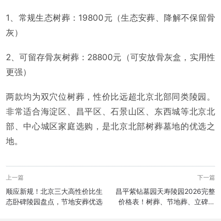
1、常规生态树葬：19800元（生态安葬、降解不保留骨
灰）
2、可留存骨灰树葬：28800元（可安放骨灰盒，实用性
更强）
两款均为双穴位树葬，性价比远超北京北部同类陵园。
非常适合海淀区、昌平区、石景山区、东西城等北京北
部、中心城区家庭选购，是北京北部树葬墓地的优选之
地。
上一篇
下一篇
顺应新规！北京三大高性价比生
昌平紫钻墓园天寿陵园2026完整
态卧碑陵园盘点，节地安葬优选
价格表！树葬、节地葬、立碑全
部公示