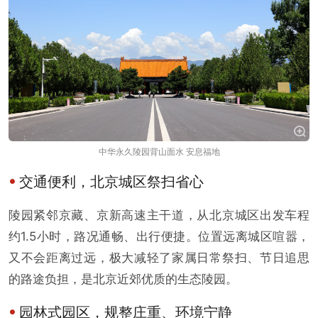
中华永久陵园背山面水 安息福地
交通便利，北京城区祭扫省心
陵园紧邻京藏、京新高速主干道，从北京城区出发车程
约1.5小时，路况通畅、出行便捷。位置远离城区喧嚣，
又不会距离过远，极大减轻了家属日常祭扫、节日追思
的路途负担，是北京近郊优质的生态陵园。
园林式园区，规整庄重、环境宁静