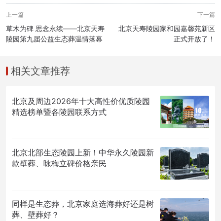
上一篇
下一篇
草木为碑 思念永续——北京天寿
北京天寿陵园家和园嘉馨苑新区
陵园第九届公益生态葬温情落幕
正式开放了！
相关文章推荐
北京及周边2026年十大高性价优质陵园
精选榜单暨各陵园联系方式
北京北部生态陵园上新！中华永久陵园新
款壁葬、咏梅立碑价格亲民
同样是生态葬，北京家庭选海葬好还是树
葬、壁葬好？