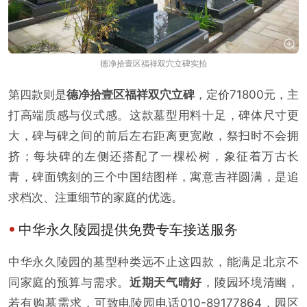
德净拾壹区福祥双穴立碑实拍
第四款则是
德净拾壹区福祥双穴立碑
，定价71800元，主
打高端质感与仪式感。这款墓型用料十足，碑体尺寸更
大，碑与碑之间的前后左右距离更宽敞，祭扫时不会拥
挤；每块碑的左侧还搭配了一棵松树，象征着万古长
青，碑面镌刻的三个中国结图样，寓意吉祥圆满，是追
求档次、注重细节的家庭的优选。
中华永久陵园提供免费专车接送服务
中华永久陵园的墓型种类远不止这四款，能满足北京不
同家庭的预算与需求。
近期天气晴好
，陵园环境清幽，
若有购墓需求，可致电陵园电话010-89177864，园区