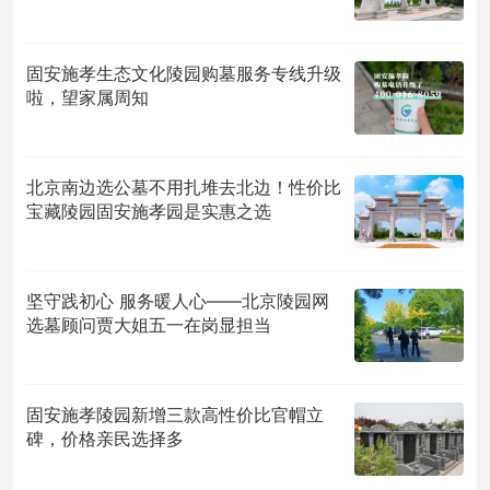
固安施孝生态文化陵园购墓服务专线升级
啦，望家属周知
北京南边选公墓不用扎堆去北边！性价比
宝藏陵园固安施孝园是实惠之选
坚守践初心 服务暖人心——北京陵园网
选墓顾问贾大姐五一在岗显担当
固安施孝陵园新增三款高性价比官帽立
碑，价格亲民选择多