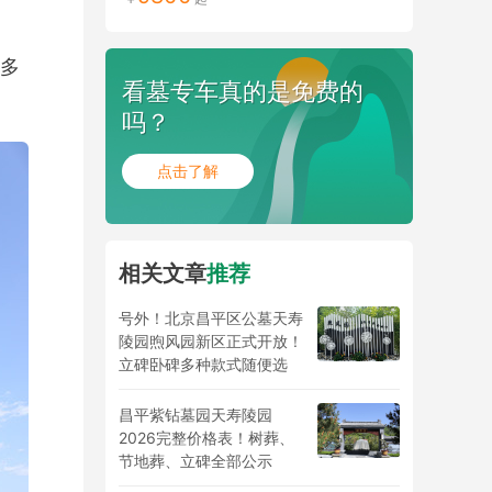
多
看墓专车真的是免费的
吗？
点击了解
相关文章
推荐
号外！北京昌平区公墓天寿
陵园煦风园新区正式开放！
立碑卧碑多种款式随便选
昌平紫钻墓园天寿陵园
2026完整价格表！树葬、
节地葬、立碑全部公示