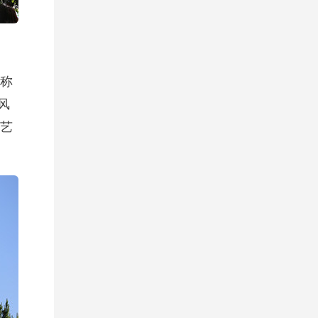
称
风
艺