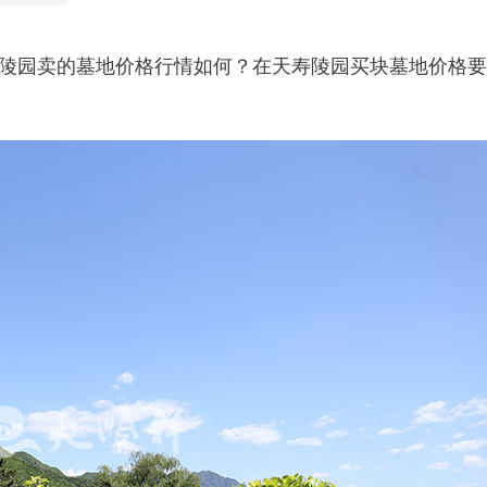
陵园卖的墓地价格行情如何？在天寿陵园买块墓地价格要