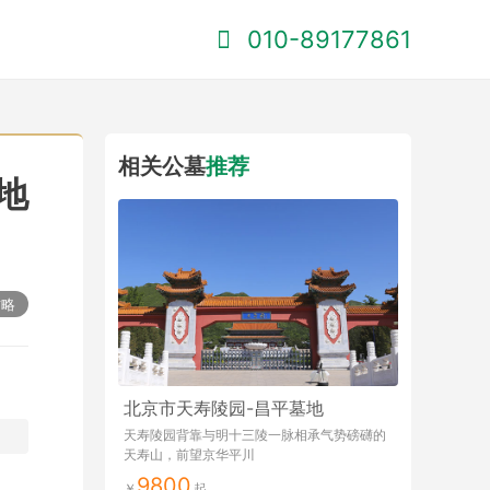
010-89177861
相关公墓
推荐
地
攻略
北京市天寿陵园-昌平墓地
天寿陵园背靠与明十三陵一脉相承气势磅礴的
天寿山，前望京华平川
9800