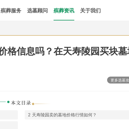
殡葬服务
选墓顾问
殡葬资讯
关于我们
价格信息吗？在天寿陵园买块墓
更多选墓
天寿陵园卖的墓地价格行情如何？