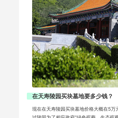
在天寿陵园买块墓地要多少钱？
现在在天寿陵园买块墓地价格大概在5万
过陵园为了相应政府“绿色殡葬、生态殡