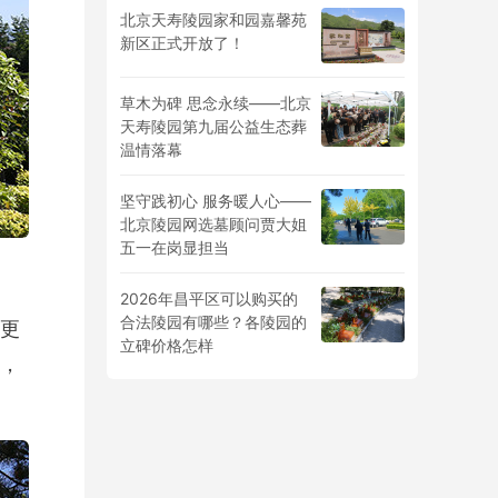
北京天寿陵园家和园嘉馨苑
新区正式开放了！
草木为碑 思念永续——北京
天寿陵园第九届公益生态葬
温情落幕
坚守践初心 服务暖人心——
北京陵园网选墓顾问贾大姐
五一在岗显担当
2026年昌平区可以购买的
合法陵园有哪些？各陵园的
更
立碑价格怎样
，