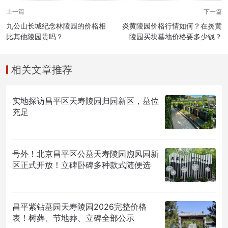
上一篇
下一篇
九公山长城纪念林陵园的价格相
炎黄陵园价格行情如何？在炎黄
比其他陵园贵吗？
陵园买块墓地价格要多少钱？
相关文章推荐
实地探访昌平区天寿陵园归园新区，墓位
充足
号外！北京昌平区公墓天寿陵园煦风园新
区正式开放！立碑卧碑多种款式随便选
昌平紫钻墓园天寿陵园2026完整价格
表！树葬、节地葬、立碑全部公示