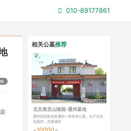
010-89177861
相关公墓
推荐
地
攻略
北京惠灵山陵园-通州墓地
后
通州区民政局直属的一座骨灰公墓，位于北京
东南郊，交通便利
10000