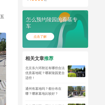
五
怎么预约陵园的看墓专
车
点击了解
相关文章
推荐
北京东六环附近有哪些合法
优质墓地呢？哪家陵园更合
适些！
通州有墓地吗？都分布在
哪？哪家墓地比较好？