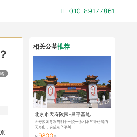
010-89177861
相关公墓
推荐
？
攻略
北京市天寿陵园-昌平墓地
天寿陵园背靠与明十三陵一脉相承气势磅礴的
天寿山，前望京华平川
京
9800