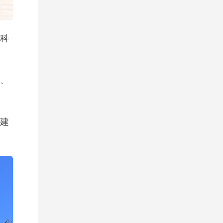
科
、
建