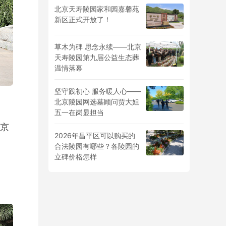
北京天寿陵园家和园嘉馨苑
新区正式开放了！
草木为碑 思念永续——北京
天寿陵园第九届公益生态葬
温情落幕
坚守践初心 服务暖人心——
北京陵园网选墓顾问贾大姐
五一在岗显担当
京
2026年昌平区可以购买的
合法陵园有哪些？各陵园的
立碑价格怎样