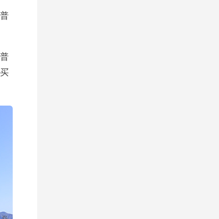
普
普
买