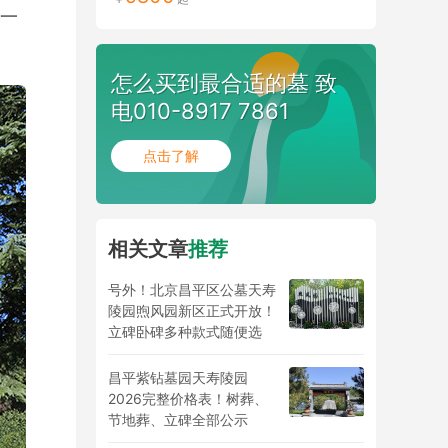
一
怎么买到最合适的墓 致
电010-8917 7861
点击了解
相关文章
推荐
号外！北京昌平区公墓天寿
陵园煦风园新区正式开放！
立碑卧碑多种款式随便选
昌平紫钻墓园天寿陵园
2026完整价格表！树葬、
节地葬、立碑全部公示