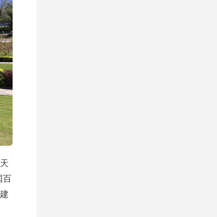
天
国百
建