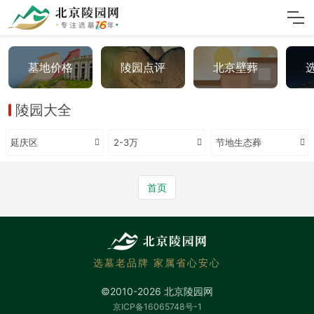
墓地价格
陵园点评
北京壁葬
陵园大全
延庆区
2-3万
节地生态葬
首页
选墓老品牌 家属省心安心
©2010-2026 北京陵园网
京ICP备16065748号-1