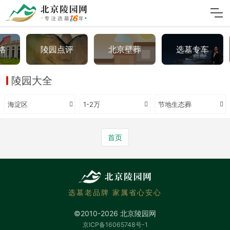
格
陵园点评
北京壁葬
选墓专车
陵园大全
海淀区
1-2万
节地生态葬
首页
选墓老品牌 家属省心安心
©2010-2026 北京陵园网
京ICP备16065748号-1