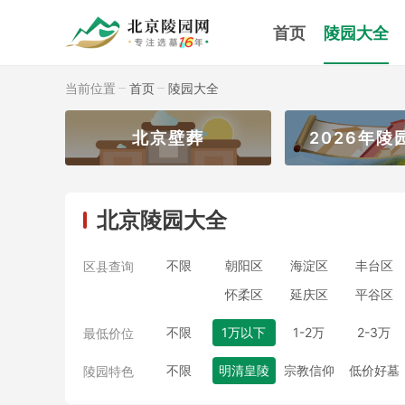
首页
陵园大全
当前位置
首页
陵园大全
北京壁葬
2026年陵
北京陵园大全
不限
朝阳区
海淀区
丰台区
区县查询
怀柔区
延庆区
平谷区
不限
1万以下
1-2万
2-3万
最低价位
不限
明清皇陵
宗教信仰
低价好墓
陵园特色