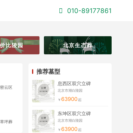
010-89177861
价比陵园
北京生态葬
推荐墓型
息西区双穴立碑
密云区
北京市潮白陵园
63900
东坤区双穴立碑
北京市潮白陵园
草坪葬
63900