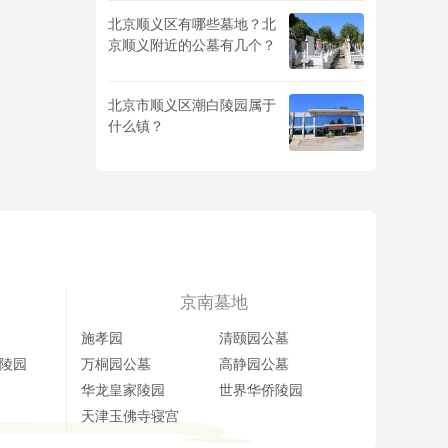
北京顺义区有哪些墓地？北
京顺义附近的公墓有几个？
北京市顺义区潮白陵园属于
什么镇？
京南墓地
施孝园
清颐园公墓
陵园
万桐园公墓
高静园公墓
华龙皇家陵园
世界华侨陵园
天津玉佛寺寝宫