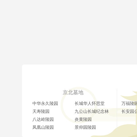
京北墓地
中华永久陵园
长城华人怀思堂
万福陵
天寿陵园
九公山长城纪念林
长安园
八达岭陵园
炎黄陵园
凤凰山陵园
景仰园陵园