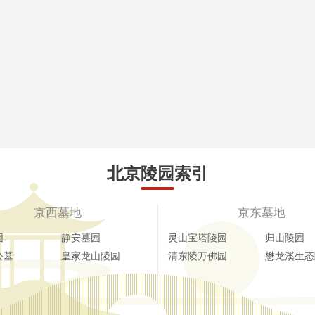
北京陵园索引
京西墓地
京东墓地
园
静安墓园
灵山宝塔陵园
归山陵园
公墓
皇家龙山陵园
清东陵万佛园
懋龙溪生态