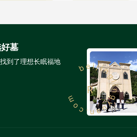
选好墓
人找到了理想长眠福地
beijinglingyuan.com
R