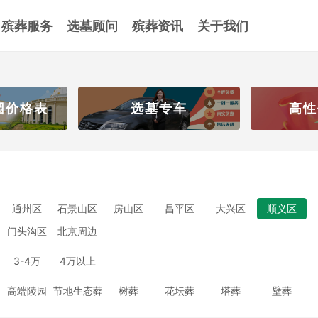
殡葬服务
选墓顾问
殡葬资讯
关于我们
园价格表
选墓专车
高性
通州区
石景山区
房山区
昌平区
大兴区
顺义区
门头沟区
北京周边
3-4万
4万以上
高端陵园
节地生态葬
树葬
花坛葬
塔葬
壁葬