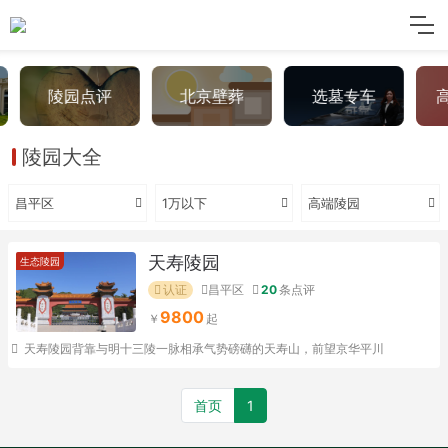
陵园点评
北京壁葬
选墓专车
陵园大全
昌平区
1万以下
高端陵园
天寿陵园
生态陵园
认证
昌平区
20
条点评
9800
天寿陵园背靠与明十三陵一脉相承气势磅礴的天寿山，前望京华平川
首页
1